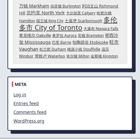
万锦 Markham
列治文山 Richmond
伯灵顿 Burlington
北约克 North York
Hill
卡尔加里 Calgary
哈密尔顿
多伦
士嘉堡 Scarborough
Hamilton
国王城 King City
多市 City of Toronto
大瀑布 Niagara Falls
密西沙
奥克维尔 Oakville
奥罗拉 Aurora
宾顿 Brampton
旺市
加 Mississauga
怡陶碧谷 Etobicoke
巴里 Barrie
Vaughan
杜兰郡 Durham
桃源小镇 Stouffville
温莎
滑铁卢 Waterloo
Windsor
米尔顿 Milton
金斯顿 Kingston
META
Log in
Entries feed
Comments feed
WordPress.org