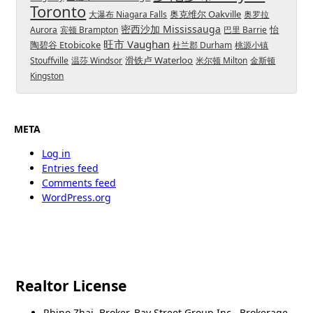
Toronto
奥克维尔 Oakville
大瀑布 Niagara Falls
奥罗拉
密西沙加 Mississauga
怡
Aurora
宾顿 Brampton
巴里 Barrie
旺市 Vaughan
陶碧谷 Etobicoke
杜兰郡 Durham
桃源小镇
滑铁卢 Waterloo
Stouffville
温莎 Windsor
米尔顿 Milton
金斯顿
Kingston
META
Log in
Entries feed
Comments feed
WordPress.org
Realtor License
Rhino Zhai, Broker, Bay Street Group Inc., Brokerage