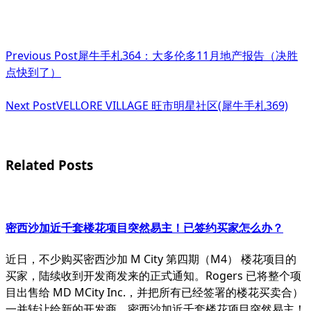
<span
Previous Post
犀牛手札364：大多伦多11月地产报告（决胜
class="nav-
点快到了）
subtitle
Next Post
VELLORE VILLAGE 旺市明星社区(犀牛手札369)
screen-
reader-
text">Page</span>
Related Posts
密西沙加近千套楼花项目突然易主！已签约买家怎么办？
近日，不少购买密西沙加 M City 第四期（M4） 楼花项目的
买家，陆续收到开发商发来的正式通知。Rogers 已将整个项
目出售给 MD MCity Inc.，并把所有已经签署的楼花买卖合）
一并转让给新的开发商。密西沙加近千套楼花项目突然易主！