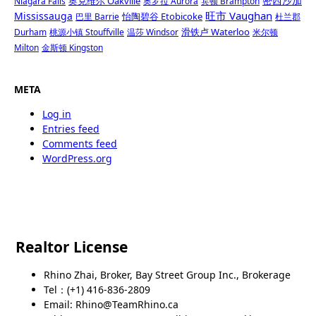
密西沙加
奥克维尔 Oakville
Niagara Falls
奥罗拉 Aurora
宾顿 Brampton
旺市 Vaughan
Mississauga
怡陶碧谷 Etobicoke
巴里 Barrie
杜兰郡
滑铁卢 Waterloo
Durham
桃源小镇 Stouffville
温莎 Windsor
米尔顿
Milton
金斯顿 Kingston
META
Log in
Entries feed
Comments feed
WordPress.org
Realtor License
Rhino Zhai, Broker, Bay Street Group Inc., Brokerage
Tel：(+1) 416-836-2809
Email: Rhino@TeamRhino.ca