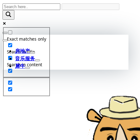
Skip
to
content
Exact matches only
房地产
Search in title
音乐服务
Search in content
犀牛