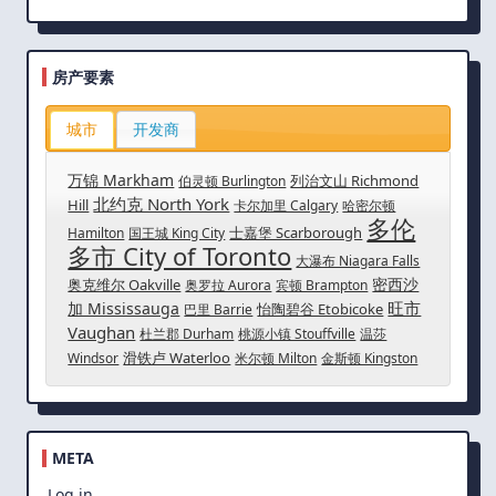
房产要素
城市
开发商
万锦 Markham
列治文山 Richmond
伯灵顿 Burlington
北约克 North York
Hill
卡尔加里 Calgary
哈密尔顿
多伦
士嘉堡 Scarborough
Hamilton
国王城 King City
多市 City of Toronto
大瀑布 Niagara Falls
密西沙
奥克维尔 Oakville
奥罗拉 Aurora
宾顿 Brampton
旺市
加 Mississauga
怡陶碧谷 Etobicoke
巴里 Barrie
Vaughan
杜兰郡 Durham
桃源小镇 Stouffville
温莎
滑铁卢 Waterloo
Windsor
米尔顿 Milton
金斯顿 Kingston
META
Log in