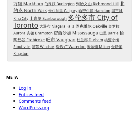
北
万锦 Markham
列治文山 Richmond Hill
伯灵顿 Burlington
约克 North York
卡尔加里 Calgary
哈密尔顿 Hamilton
国王城
多伦多市 City of
士嘉堡 Scarborough
King City
Toronto
奥克维尔 Oakville
大瀑布 Niagara Falls
奥罗拉
密西沙加 Mississauga
怡
Aurora
宾顿 Brampton
巴里 Barrie
旺市 Vaughan
陶碧谷 Etobicoke
杜兰郡 Durham
桃源小镇
滑铁卢 Waterloo
Stouffville
温莎 Windsor
米尔顿 Milton
金斯顿
Kingston
META
Log in
Entries feed
Comments feed
WordPress.org