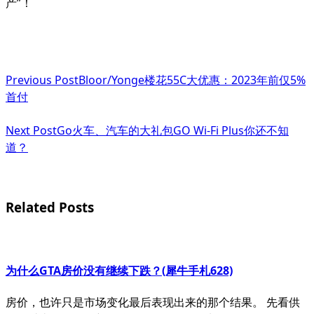
产”！
<span
Previous Post
Bloor/Yonge楼花55C大优惠：2023年前仅5%
class="nav-
首付
subtitle
Next Post
Go火车、汽车的大礼包GO Wi-Fi Plus你还不知
screen-
道？
reader-
text">Page</span>
Related Posts
为什么GTA房价没有继续下跌？(犀牛手札628)
房价，也许只是市场变化最后表现出来的那个结果。 先看供