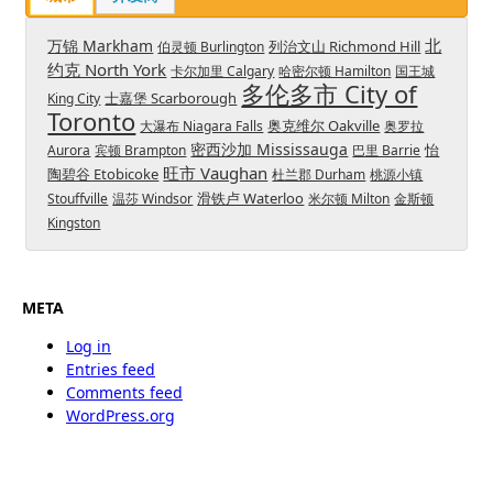
北
万锦 Markham
列治文山 Richmond Hill
伯灵顿 Burlington
约克 North York
卡尔加里 Calgary
哈密尔顿 Hamilton
国王城
多伦多市 City of
士嘉堡 Scarborough
King City
Toronto
奥克维尔 Oakville
大瀑布 Niagara Falls
奥罗拉
密西沙加 Mississauga
怡
Aurora
宾顿 Brampton
巴里 Barrie
旺市 Vaughan
陶碧谷 Etobicoke
杜兰郡 Durham
桃源小镇
滑铁卢 Waterloo
Stouffville
温莎 Windsor
米尔顿 Milton
金斯顿
Kingston
META
Log in
Entries feed
Comments feed
WordPress.org