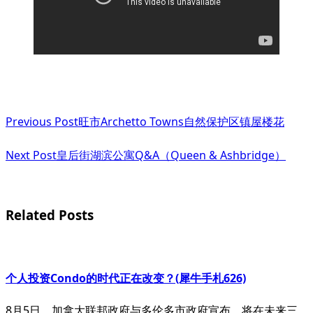
<span
Previous Post
旺市Archetto Towns自然保护区镇屋楼花
class="nav-
subtitle
Next Post
皇后街湖滨公寓Q&A（Queen & Ashbridge）
screen-
reader-
Related Posts
text">Page</span>
个人投资Condo的时代正在改变？(犀牛手札626)
8月5日，加拿大联邦政府与多伦多市政府宣布，将在未来三