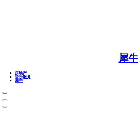
犀
房地产
音乐服务
犀牛