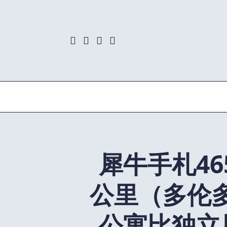
Skip
to
content
犀牛手札4
公里（多伦
公寓比独立