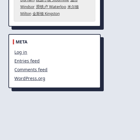
滑铁卢 Waterloo
Windsor
米尔顿
Milton
金斯顿 Kingston
META
Log in
Entries feed
Comments feed
WordPress.org