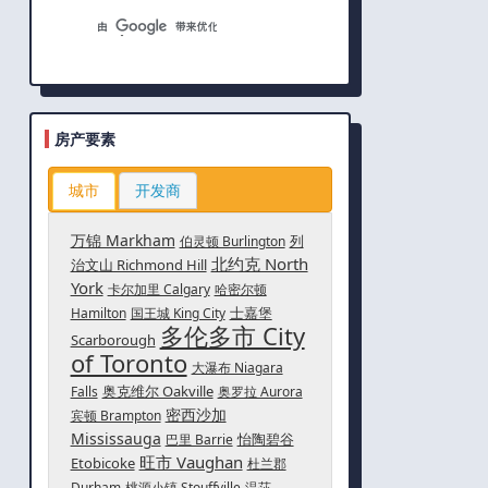
房产要素
城市
开发商
万锦 Markham
列
伯灵顿 Burlington
北约克 North
治文山 Richmond Hill
York
卡尔加里 Calgary
哈密尔顿
士嘉堡
Hamilton
国王城 King City
多伦多市 City
Scarborough
of Toronto
大瀑布 Niagara
奥克维尔 Oakville
Falls
奥罗拉 Aurora
密西沙加
宾顿 Brampton
Mississauga
怡陶碧谷
巴里 Barrie
旺市 Vaughan
Etobicoke
杜兰郡
Durham
桃源小镇 Stouffville
温莎