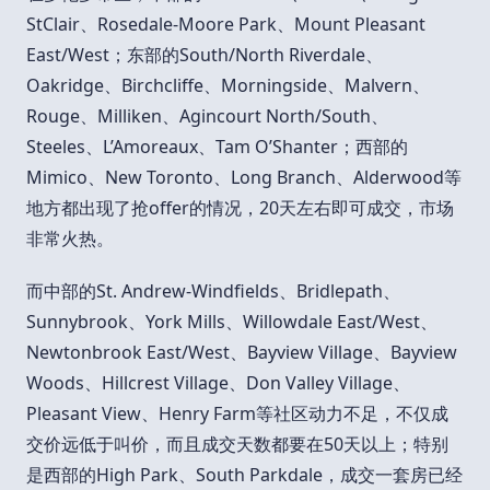
StClair、Rosedale-Moore Park、Mount Pleasant
East/West；东部的South/North Riverdale、
Oakridge、Birchcliffe、Morningside、Malvern、
Rouge、Milliken、Agincourt North/South、
Steeles、L’Amoreaux、Tam O’Shanter；西部的
Mimico、New Toronto、Long Branch、Alderwood等
地方都出现了抢offer的情况，20天左右即可成交，市场
非常火热。
而中部的St. Andrew-Windfields、Bridlepath、
Sunnybrook、York Mills、Willowdale East/West、
Newtonbrook East/West、Bayview Village、Bayview
Woods、Hillcrest Village、Don Valley Village、
Pleasant View、Henry Farm等社区动力不足，不仅成
交价远低于叫价，而且成交天数都要在50天以上；特别
是西部的High Park、South Parkdale，成交一套房已经