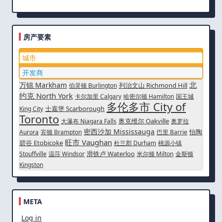
房产要素
城市
开发商
北
万锦 Markham
列治文山 Richmond Hill
伯灵顿 Burlington
约克 North York
卡尔加里 Calgary
哈密尔顿 Hamilton
国王城
多伦多市 City of
士嘉堡 Scarborough
King City
Toronto
奥克维尔 Oakville
大瀑布 Niagara Falls
奥罗拉
密西沙加 Mississauga
怡陶
Aurora
宾顿 Brampton
巴里 Barrie
旺市 Vaughan
碧谷 Etobicoke
杜兰郡 Durham
桃源小镇
滑铁卢 Waterloo
Stouffville
温莎 Windsor
米尔顿 Milton
金斯顿
Kingston
META
Log in