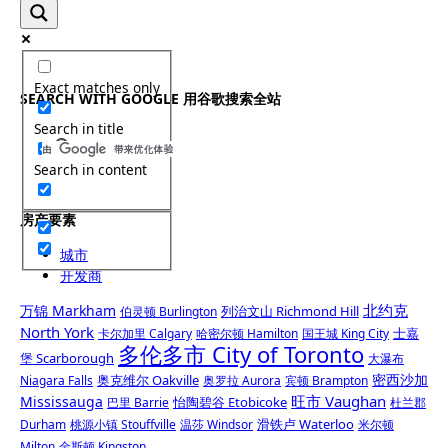
Exact matches only
SEARCH WITH GOOGLE 用谷歌搜索全站
Search in title
Search in content
房产要素
城市
开发商
北约克
万锦 Markham
列治文山 Richmond Hill
伯灵顿 Burlington
North York
士嘉
卡尔加里 Calgary
哈密尔顿 Hamilton
国王城 King City
多伦多市 City of Toronto
堡 Scarborough
大瀑布
密西沙加
奥克维尔 Oakville
Niagara Falls
奥罗拉 Aurora
宾顿 Brampton
旺市 Vaughan
Mississauga
怡陶碧谷 Etobicoke
巴里 Barrie
杜兰郡
滑铁卢 Waterloo
Durham
桃源小镇 Stouffville
温莎 Windsor
米尔顿
Milton
金斯顿 Kingston