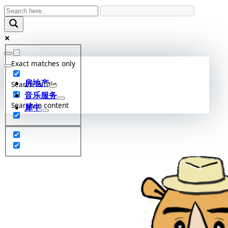
Skip
to
content
Exact matches only
房地产
Search in title
音乐服务
Search in content
犀牛