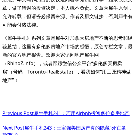
章，做了错误的投资决定，本人概不负责。文章为犀牛原创，
允许转载，但请务必保留来源、作者及原文链接，否则犀牛有
可能会付诸法律。
《犀牛手札》系列文章是犀牛对加拿大房地产不断的思考和经
验总结，这里有多伦多房地产市场的感悟，原创专栏文章，最
新的官方地产报告。欢迎大家访问地产犀牛网
（RhinoZ.info），或者跟踪微信公众平台“多伦多买房卖
房‘（号码：Toronto-RealEstate），看我如何“用工匠精神做
地产”！
<span
Previous Post
犀牛手札241：巧用Airbnb投资多伦多房地产
class="nav-
subtitle
Next Post
犀牛手札243：王宝强美国房产真的隐藏“死亡条
款”吗？