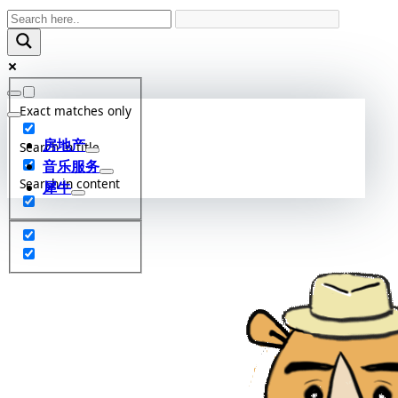
Skip
to
content
Exact matches only
房地产
Search in title
音乐服务
Search in content
犀牛