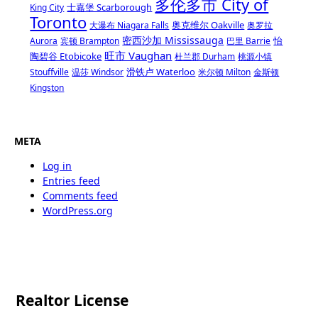
多伦多市 City of
士嘉堡 Scarborough
King City
Toronto
奥克维尔 Oakville
大瀑布 Niagara Falls
奥罗拉
密西沙加 Mississauga
怡
Aurora
宾顿 Brampton
巴里 Barrie
旺市 Vaughan
陶碧谷 Etobicoke
杜兰郡 Durham
桃源小镇
滑铁卢 Waterloo
Stouffville
温莎 Windsor
米尔顿 Milton
金斯顿
Kingston
META
Log in
Entries feed
Comments feed
WordPress.org
Realtor License