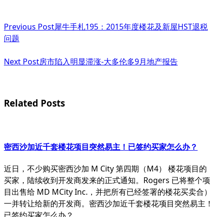
<span
Previous Post
犀牛手札195：2015年度楼花及新屋HST退税
class="nav-
问题
subtitle
Next Post
房市陷入明显滞涨-大多伦多9月地产报告
screen-
reader-
text">Page</span>
Related Posts
密西沙加近千套楼花项目突然易主！已签约买家怎么办？
近日，不少购买密西沙加 M City 第四期（M4） 楼花项目的
买家，陆续收到开发商发来的正式通知。Rogers 已将整个项
目出售给 MD MCity Inc.，并把所有已经签署的楼花买卖合）
一并转让给新的开发商。密西沙加近千套楼花项目突然易主！
已签约买家怎么办？