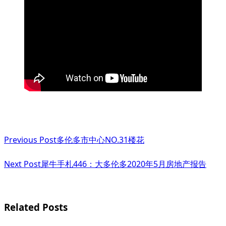
<span
Previous Post
多伦多市中心NO.31楼花
class="nav-
subtitle
Next Post
犀牛手札446：大多伦多2020年5月房地产报告
screen-
reader-
Related Posts
text">Page</span>