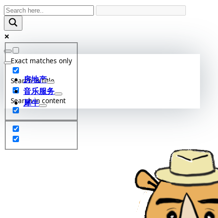
Skip
to
content
Exact matches only
房地产
Search in title
音乐服务
Search in content
犀牛