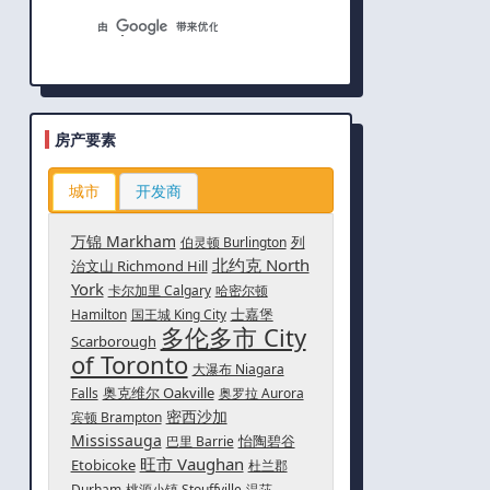
房产要素
城市
开发商
万锦 Markham
列
伯灵顿 Burlington
北约克 North
治文山 Richmond Hill
York
卡尔加里 Calgary
哈密尔顿
士嘉堡
Hamilton
国王城 King City
多伦多市 City
Scarborough
of Toronto
大瀑布 Niagara
奥克维尔 Oakville
Falls
奥罗拉 Aurora
密西沙加
宾顿 Brampton
Mississauga
怡陶碧谷
巴里 Barrie
旺市 Vaughan
Etobicoke
杜兰郡
Durham
桃源小镇 Stouffville
温莎