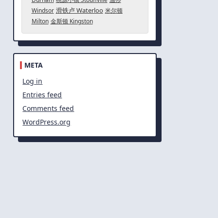
滑铁卢 Waterloo
Windsor
米尔顿
Milton
金斯顿 Kingston
META
Log in
Entries feed
Comments feed
WordPress.org