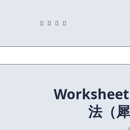
Skip
to
content
Workshe
法（犀