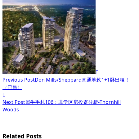
<span
class="nav-
subtitle
screen-
reader-
text">Page</span>
Previous Post
Don Mills/Sheppard直通地铁1+1卧出租！
（已售）
Next Post
犀牛手札106：非学区房投资分析-Thornhill
Woods
Related Posts