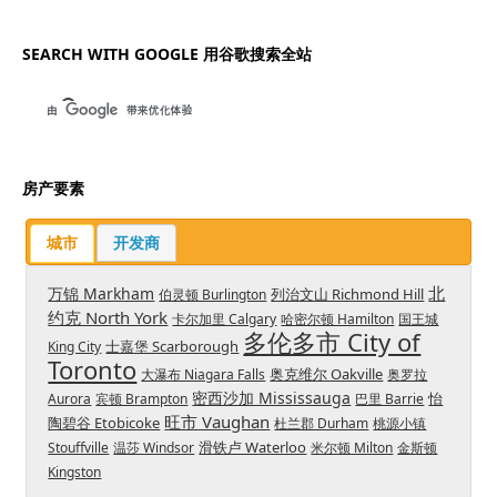
SEARCH WITH GOOGLE 用谷歌搜索全站
房产要素
城市
开发商
北
万锦 Markham
列治文山 Richmond Hill
伯灵顿 Burlington
约克 North York
卡尔加里 Calgary
哈密尔顿 Hamilton
国王城
多伦多市 City of
士嘉堡 Scarborough
King City
Toronto
奥克维尔 Oakville
大瀑布 Niagara Falls
奥罗拉
密西沙加 Mississauga
怡
Aurora
宾顿 Brampton
巴里 Barrie
旺市 Vaughan
陶碧谷 Etobicoke
杜兰郡 Durham
桃源小镇
滑铁卢 Waterloo
Stouffville
温莎 Windsor
米尔顿 Milton
金斯顿
Kingston