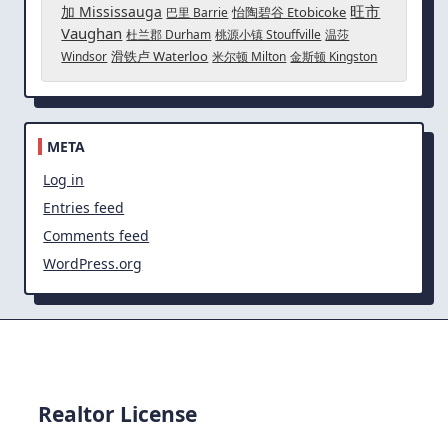
旺市
加 Mississauga
怡陶碧谷 Etobicoke
巴里 Barrie
Vaughan
杜兰郡 Durham
桃源小镇 Stouffville
温莎
滑铁卢 Waterloo
Windsor
米尔顿 Milton
金斯顿 Kingston
META
Log in
Entries feed
Comments feed
WordPress.org
Realtor License