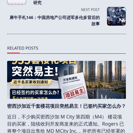
subtitle
研究
screen-
NEXT POST
reader-
犀牛手札146：中国房地产公司进军多伦多背后的
text">Page</span>
故事
RELATED POSTS
密西沙加近千套楼花项目突然易主！已签约买家怎么办？
近日，不少购买密西沙加 M City 第四期（M4） 楼花项
目的买家，陆续收到开发商发来的正式通知。Rogers 已
将整个项目出售给 MD MCity Inc.，并把所有已经签署的