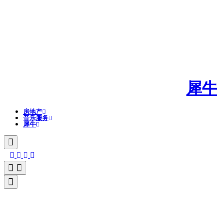
犀
房地产
音乐服务
犀牛