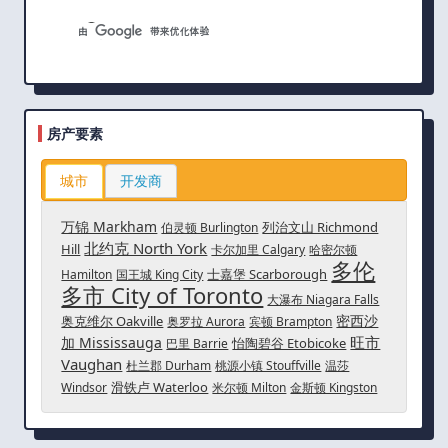
房产要素
城市
开发商
万锦 Markham
列治文山 Richmond
伯灵顿 Burlington
北约克 North York
Hill
卡尔加里 Calgary
哈密尔顿
多伦
士嘉堡 Scarborough
Hamilton
国王城 King City
多市 City of Toronto
大瀑布 Niagara Falls
密西沙
奥克维尔 Oakville
奥罗拉 Aurora
宾顿 Brampton
旺市
加 Mississauga
怡陶碧谷 Etobicoke
巴里 Barrie
Vaughan
杜兰郡 Durham
桃源小镇 Stouffville
温莎
滑铁卢 Waterloo
Windsor
米尔顿 Milton
金斯顿 Kingston