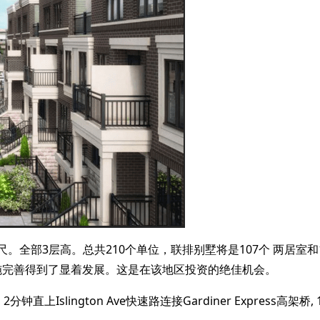
部3层高。总共210个单位，联排别墅将是107个 两居室和103个三居室
区设施完善得到了显着发展。这是在该地区投资的绝佳机会。
钟直上Islington Ave快速路连接Gardiner Express高