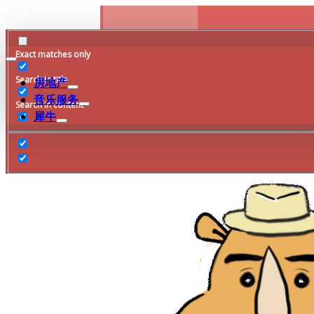
Skip
to
content
Exact matches only
Search in title
房地产
音乐服务
Search in content
犀牛