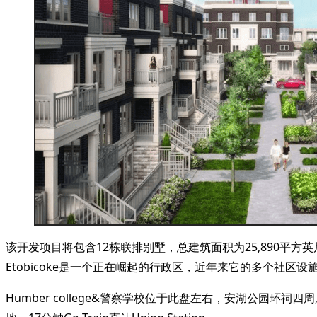
该开发项目将包含12栋联排别墅，总建筑面积为25,890平方英尺。全
Etobicoke是一个正在崛起的行政区，近年来它的多个社
Humber college&警察学校位于此盘左右，安湖公园环祠四周, 2分