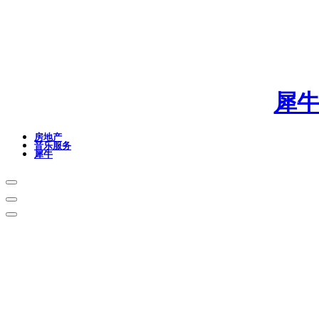
犀
房地产
音乐服务
犀牛