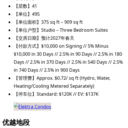
【层数】41
【单位】495
【单位面积】375 sq ft – 909 sq ft
【单位户型】Studio – Three Bedroom Suites
【交房日期】预计2027年春天
【付款方式】$10,000 on Signing // 5% Minus
$10,000 in 30 Days // 2.5% in 90 Days // 2.5% in 180
Days // 2.5% in 370 Days // 2.5% in 540 Days // 2.5%
in 740 Days // 2.5% in 900 Days
【管理费】Approx. $0.72/ sq ft (Hydro, Water,
Heating/Cooling Metered Separately)
【停车位】Standard: $120K // EV: $137K
优越地段