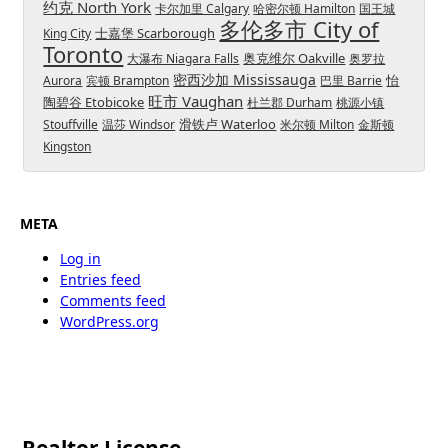
约克 North York
卡尔加里 Calgary
哈密尔顿 Hamilton
国王城
多伦多市 City of
士嘉堡 Scarborough
King City
Toronto
奥克维尔 Oakville
大瀑布 Niagara Falls
奥罗拉
密西沙加 Mississauga
怡
Aurora
宾顿 Brampton
巴里 Barrie
旺市 Vaughan
陶碧谷 Etobicoke
杜兰郡 Durham
桃源小镇
滑铁卢 Waterloo
Stouffville
温莎 Windsor
米尔顿 Milton
金斯顿
Kingston
META
Log in
Entries feed
Comments feed
WordPress.org
Realtor License