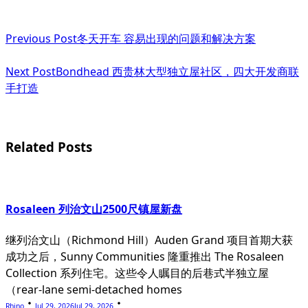
<span
Previous Post
冬天开车 容易出现的问题和解决方案
class="nav-
subtitle
Next Post
Bondhead 西贵林大型独立屋社区，四大开发商联
手打造
screen-
reader-
text">Page</span>
Related Posts
Rosaleen 列治文山2500尺镇屋新盘
继列治文山（Richmond Hill）Auden Grand 项目首期大获
成功之后，Sunny Communities 隆重推出 The Rosaleen
Collection 系列住宅。这些令人瞩目的后巷式半独立屋
（rear-lane semi-detached homes
Rhino
Jul 29, 2026
Jul 29, 2026