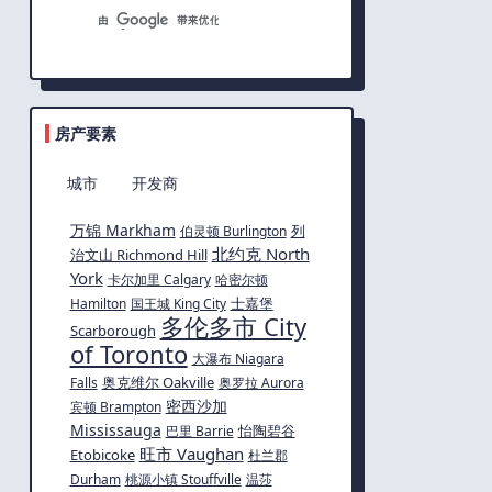
房产要素
城市
开发商
万锦 Markham
列
伯灵顿 Burlington
北约克 North
治文山 Richmond Hill
York
卡尔加里 Calgary
哈密尔顿
士嘉堡
Hamilton
国王城 King City
多伦多市 City
Scarborough
of Toronto
大瀑布 Niagara
奥克维尔 Oakville
Falls
奥罗拉 Aurora
密西沙加
宾顿 Brampton
Mississauga
怡陶碧谷
巴里 Barrie
旺市 Vaughan
Etobicoke
杜兰郡
Durham
桃源小镇 Stouffville
温莎