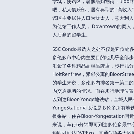
学城，使馆区，奢侈品购物街，Bloo
吧，私人俱乐部，居有典型的 “高收入” 
该区主要居住人口为犹太人，意大利人
为使馆工作人员， Downtown的
人后裔的留学生。
55C Condo最诱人之处不仅是它
多伦多市中心内主要目的地几乎全部步行可
汇聚了各种精品高档品牌店，步行几分
HoltRenfrew，紧邻公寓的Bloo
的学生来说，多伦多内排名第一第二的
内交通拥堵的情况。而在步行地理位置
以到达Bloor-Yonge地铁站，全城人民都
YongeStation可以说是多伦多
换乘站，住在Bloor-Yongesta
来说，车行6分钟即可到达多伦多最中心的购物
钟即可到达DVPExp，直通GTA各大区域