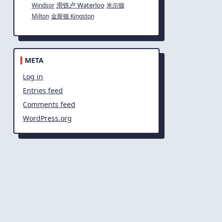
滑铁卢 Waterloo
Windsor
米尔顿
Milton
金斯顿 Kingston
META
Log in
Entries feed
Comments feed
WordPress.org