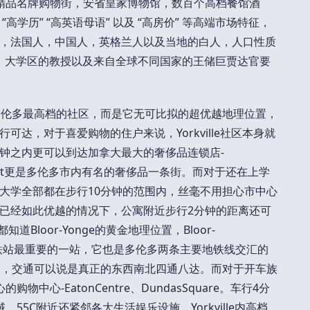
r精品名牌购物街，安省皇家博物馆，数百个高档餐馆酒
“高学历” “高英语母语” 以及 “高房价” 等高端市场特征，
，法国人，中国人，英格兰人以及当地的白人，人口性质
商人，大学区的教授以及来自全球不同国家的王储巨贾达官要
位处多伦多最高档的社区，而是它无可比拟的超优越地理位置，
达，对于喜爱购物的住户来说，Yorkville社区本身就
钟之内更可以到达加拿大最大的奢侈品连锁店-
rStreet更是多伦多市内有名的奢侈品一条街。而对于还在上学
大学全部都在步行10分钟的范围内，丝毫不用担心市中心
已经如此优越的情况下，公寓附近步行2分钟的距离还可
知道Bloor-Yonge的黄金地理位置，Bloor-
所有地铁站最重要的一站，它也是多伦多两条主要地铁线交汇的
tion附近，交通可以说是真正的东西南北四通八达。而对于开车族
中心-EatonCentre、DundasSquare。车行4分
。55C附近还紧邻各大生活娱乐设施，Yorkville内高档