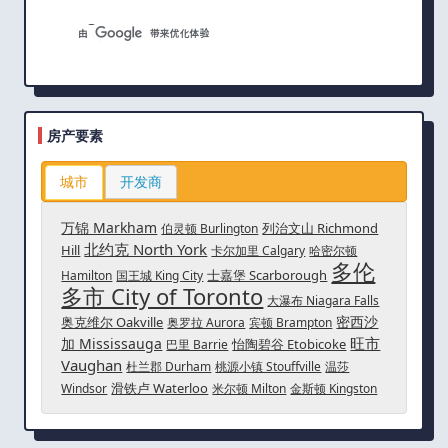
房产要素
城市
开发商
万锦 Markham
列治文山 Richmond
伯灵顿 Burlington
北约克 North York
Hill
卡尔加里 Calgary
哈密尔顿
多伦
士嘉堡 Scarborough
Hamilton
国王城 King City
多市 City of Toronto
大瀑布 Niagara Falls
密西沙
奥克维尔 Oakville
奥罗拉 Aurora
宾顿 Brampton
旺市
加 Mississauga
怡陶碧谷 Etobicoke
巴里 Barrie
Vaughan
杜兰郡 Durham
桃源小镇 Stouffville
温莎
滑铁卢 Waterloo
Windsor
米尔顿 Milton
金斯顿 Kingston