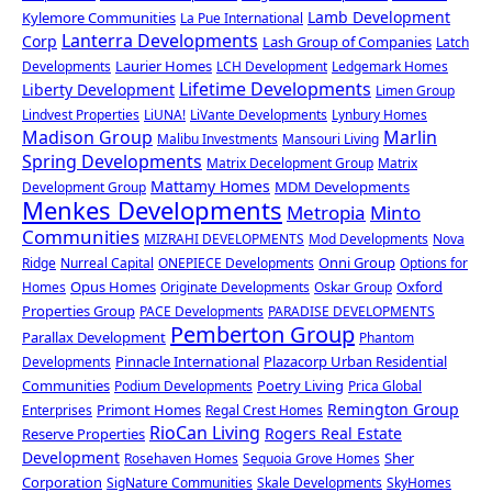
Lamb Development
Kylemore Communities
La Pue International
Lanterra Developments
Corp
Lash Group of Companies
Latch
Laurier Homes
Developments
LCH Development
Ledgemark Homes
Lifetime Developments
Liberty Development
Limen Group
Lindvest Properties
LiUNA!
LiVante Developments
Lynbury Homes
Madison Group
Marlin
Malibu Investments
Mansouri Living
Spring Developments
Matrix Decelopment Group
Matrix
Mattamy Homes
MDM Developments
Development Group
Menkes Developments
Metropia
Minto
Communities
MIZRAHI DEVELOPMENTS
Mod Developments
Nova
Onni Group
Ridge
Nurreal Capital
ONEPIECE Developments
Options for
Opus Homes
Oxford
Homes
Originate Developments
Oskar Group
Properties Group
PACE Developments
PARADISE DEVELOPMENTS
Pemberton Group
Parallax Development
Phantom
Pinnacle International
Plazacorp Urban Residential
Developments
Communities
Poetry Living
Podium Developments
Prica Global
Remington Group
Primont Homes
Enterprises
Regal Crest Homes
RioCan Living
Rogers Real Estate
Reserve Properties
Development
Sher
Rosehaven Homes
Sequoia Grove Homes
Corporation
SigNature Communities
Skale Developments
SkyHomes