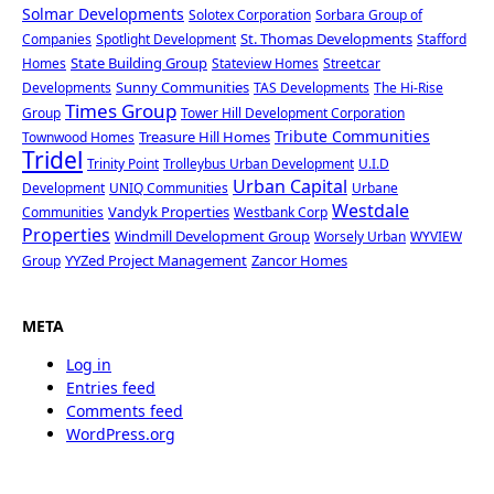
Solmar Developments
Solotex Corporation
Sorbara Group of
St. Thomas Developments
Companies
Spotlight Development
Stafford
State Building Group
Homes
Stateview Homes
Streetcar
Sunny Communities
Developments
TAS Developments
The Hi-Rise
Times Group
Group
Tower Hill Development Corporation
Tribute Communities
Treasure Hill Homes
Townwood Homes
Tridel
Trinity Point
Trolleybus Urban Development
U.I.D
Urban Capital
Development
UNIQ Communities
Urbane
Westdale
Vandyk Properties
Communities
Westbank Corp
Properties
Windmill Development Group
Worsely Urban
WYVIEW
YYZed Project Management
Zancor Homes
Group
META
Log in
Entries feed
Comments feed
WordPress.org