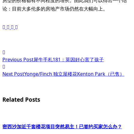
房型的价格都有不同程度的增长。由此我们可以得出一个结
论：目前大多伦多的房地产市场仍然在大幅向上。
<span
Previous Post
犀牛手札181：莫因好心害了孩子
class="nav-
subtitle
Next Post
Yonge/Finch 独立屋楼花Kenton Park（已售）
screen-
reader-
Related Posts
text">Page</span>
密西沙加近千套楼花项目突然易主！已签约买家怎么办？