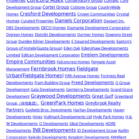
Properties
Conservatory Group
Context
Core
Cortel Group
Development Group
CoStone Group
CountryWide
Cresford Developments
Crown Communities
Crystal
Homes
Daniels Corporation
Homes
Curated Properties
Davpart Inc.
DECO Homes
DBS Developments
Diamante Development Corporation
Distrikt Developments
Digreen Homes
Dormer Homes
Downing Street
Easton’s
Group
Dundee Kilmer Developments
E Squared Developments
Group of Hotels(Gupta Group)
Edenshaw Developments
Eden Oak
Emblem Developments
Limited
Edilcan Development Corporation
Empire Communities
Falconcrest Homes
Fengate Asset
Fernbrook Homes
Fieldgate
Management
Urban(Fieldgate Homes)
Fortress Real
Fifth Avenue Homes
Freed Developments
Developments
Fram Building Group
G Group
Development
Gala Developments
Gemterra Developments
Grand Grace
Graywood Developments
Great Gulf
Development
Greenland
GreenPark Homes
Greybrook Realty
Group（绿地集团）
Partners
Guglietti Bros. Investments
Harhay Developments
Haven
H＆
Developments
Hines
Hullmark Developments Ltd
Hyde Park Homes
W Developments
i2 Developments
Ideal Developments
iKORE
IN8 Developments
Developments
JD Development Group
Kaitlin
Corporation
Kaleido Developments
Kingdom Developments
KW4Rent