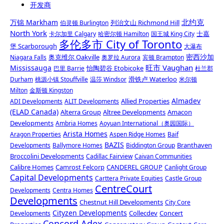
开发商
北约克
万锦 Markham
列治文山 Richmond Hill
伯灵顿 Burlington
North York
士嘉
卡尔加里 Calgary
哈密尔顿 Hamilton
国王城 King City
多伦多市 City of Toronto
堡 Scarborough
大瀑布
密西沙加
奥克维尔 Oakville
Niagara Falls
奥罗拉 Aurora
宾顿 Brampton
旺市 Vaughan
Mississauga
怡陶碧谷 Etobicoke
巴里 Barrie
杜兰郡
滑铁卢 Waterloo
Durham
桃源小镇 Stouffville
温莎 Windsor
米尔顿
Milton
金斯顿 Kingston
Almadev
Allied Properties
ADI Developments
ALIT Developments
(ELAD Canada)
Alterra Group
Altree Developments
Amacon
Developments
Ambria Homes
Aoyuan International（奥园国际）
Arista Homes
Aragon Properties
Aspen Ridge Homes
Baif
BAZIS
Branthaven
Developments
Ballymore Homes
Biddington Group
Broccolini Developments
Cadillac Fairview
Caivan Communities
Calibre Homes
Camrost Felcorp
CANDEREL GROUP
Canlight Group
Capital Developments
Carttera Private Equities
Castle Group
CentreCourt
Developments
Centra Homes
Developments
Chestnut Hill Developments
City Core
Cityzen Developments
Collecdev
Concert
Developments
Concord Adex