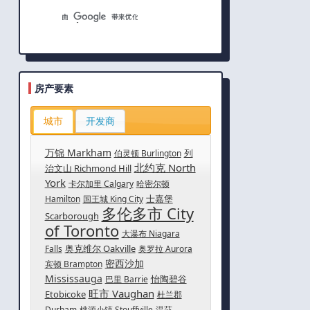
房产要素
城市
开发商
万锦 Markham
列
伯灵顿 Burlington
北约克 North
治文山 Richmond Hill
York
卡尔加里 Calgary
哈密尔顿
士嘉堡
Hamilton
国王城 King City
多伦多市 City
Scarborough
of Toronto
大瀑布 Niagara
奥克维尔 Oakville
Falls
奥罗拉 Aurora
密西沙加
宾顿 Brampton
Mississauga
怡陶碧谷
巴里 Barrie
旺市 Vaughan
Etobicoke
杜兰郡
Durham
桃源小镇 Stouffville
温莎