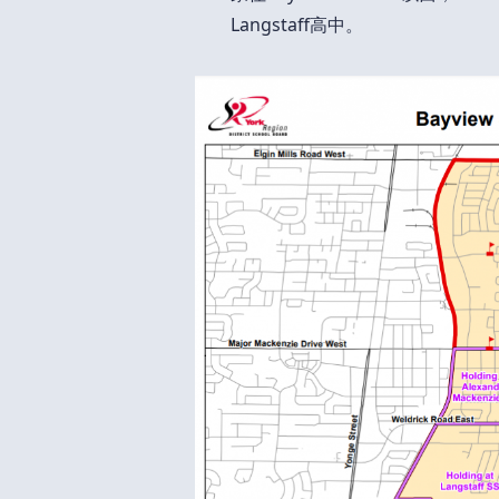
Langstaff高中。