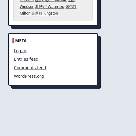
滑铁卢 Waterloo
Windsor
米尔顿
Milton
金斯顿 Kingston
META
Log in
Entries feed
Comments feed
WordPress.org