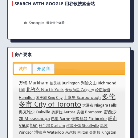
SEARCH WITH GOOGLE 用谷歌搜索全站
房产要素
城市
开发商
万锦 Markham
列治文山 Richmond
伯灵顿 Burlington
北约克 North York
Hill
卡尔加里 Calgary
哈密尔顿
多伦
士嘉堡 Scarborough
Hamilton
国王城 King City
多市 City of Toronto
大瀑布 Niagara Falls
密西沙
奥克维尔 Oakville
奥罗拉 Aurora
宾顿 Brampton
旺市
加 Mississauga
怡陶碧谷 Etobicoke
巴里 Barrie
Vaughan
杜兰郡 Durham
桃源小镇 Stouffville
温莎
滑铁卢 Waterloo
Windsor
米尔顿 Milton
金斯顿 Kingston