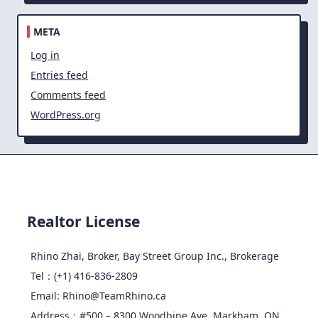
META
Log in
Entries feed
Comments feed
WordPress.org
Realtor License
Rhino Zhai, Broker, Bay Street Group Inc., Brokerage
Tel：(+1) 416-836-2809
Email: Rhino@TeamRhino.ca
Address：#500 – 8300 Woodbine Ave, Markham, ON,