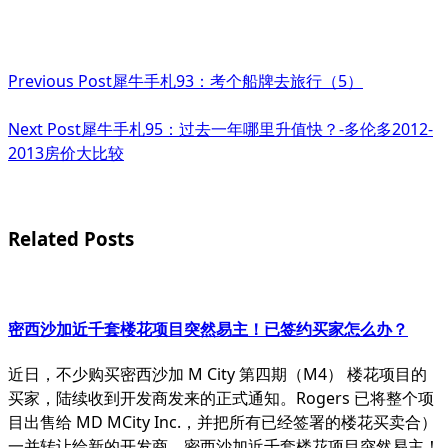
<span
Previous Post
犀牛手札93：考个船牌去旅行（5）
class="nav-
subtitle
Next Post
犀牛手札95：过去一年哪里升值快？-多伦多2012-
2013房价大比较
screen-
reader-
text">Page</span>
Related Posts
密西沙加近千套楼花项目突然易主！已签约买家怎么办？
近日，不少购买密西沙加 M City 第四期（M4） 楼花项目的
买家，陆续收到开发商发来的正式通知。Rogers 已将整个项
目出售给 MD MCity Inc.，并把所有已经签署的楼花买卖合）
一并转让给新的开发商。密西沙加近千套楼花项目突然易主！