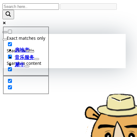
Skip
to
content
Exact matches only
房地产
Search in title
音乐服务
Search in content
犀牛