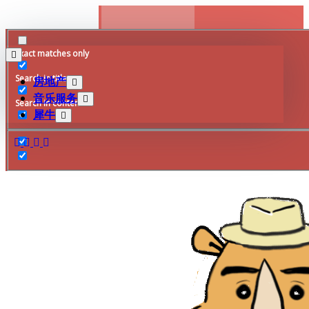
Skip
to
content
Exact matches only
Search in title
房地产
音乐服务
Search in content
犀牛