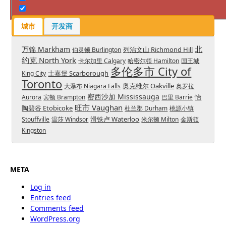
房产要素
城市
开发商
北
万锦 Markham
列治文山 Richmond Hill
伯灵顿 Burlington
约克 North York
卡尔加里 Calgary
哈密尔顿 Hamilton
国王城
多伦多市 City of
士嘉堡 Scarborough
King City
Toronto
奥克维尔 Oakville
大瀑布 Niagara Falls
奥罗拉
密西沙加 Mississauga
怡
Aurora
宾顿 Brampton
巴里 Barrie
旺市 Vaughan
陶碧谷 Etobicoke
杜兰郡 Durham
桃源小镇
滑铁卢 Waterloo
Stouffville
温莎 Windsor
米尔顿 Milton
金斯顿
Kingston
META
Log in
Entries feed
Comments feed
WordPress.org