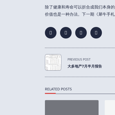
除了健康和寿命可以折合成我们本身的
价值也是一种办法。下一期《犀牛手札
<span
PREVIOUS POST
class="nav-
大多地产7月半月报告
subtitle
screen-
reader-
text">Page</span>
RELATED POSTS