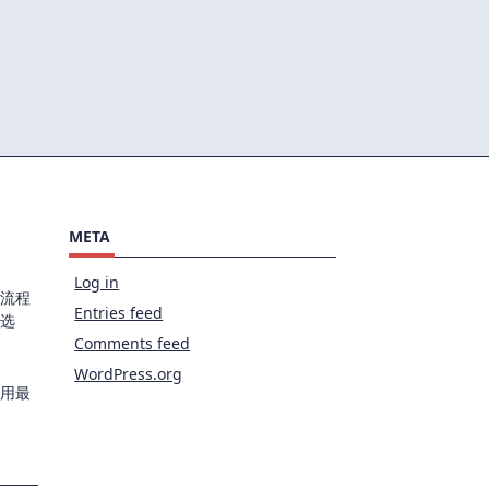
META
Log in
流程
Entries feed
选
Comments feed
WordPress.org
用最