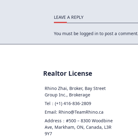
LEAVE A REPLY
You must be
logged in
to post a comment
Realtor License
Rhino Zhai, Broker, Bay Street
Group Inc., Brokerage
Tel：(+1) 416-836-2809
Email: Rhino@TeamRhino.ca
Address：#500 – 8300 Woodbine
Ave, Markham, ON, Canada, L3R
9Y7