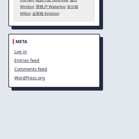
滑铁卢 Waterloo
Windsor
米尔顿
Milton
金斯顿 Kingston
META
Log in
Entries feed
Comments feed
WordPress.org