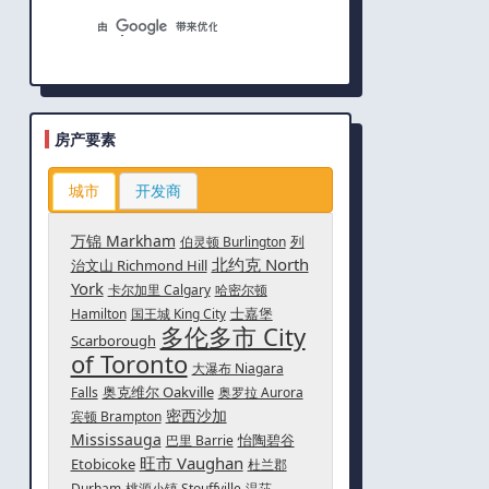
房产要素
城市
开发商
万锦 Markham
列
伯灵顿 Burlington
北约克 North
治文山 Richmond Hill
York
卡尔加里 Calgary
哈密尔顿
士嘉堡
Hamilton
国王城 King City
多伦多市 City
Scarborough
of Toronto
大瀑布 Niagara
奥克维尔 Oakville
Falls
奥罗拉 Aurora
密西沙加
宾顿 Brampton
Mississauga
怡陶碧谷
巴里 Barrie
旺市 Vaughan
Etobicoke
杜兰郡
Durham
桃源小镇 Stouffville
温莎