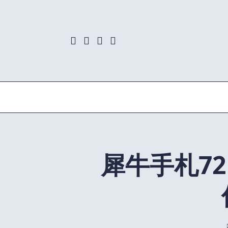
Skip
to
content
犀牛手札7