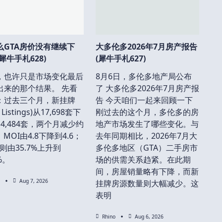
么GTA房价没有继续下
大多伦多2026年7月房产报告
犀牛手札628)
(犀牛手札627)
，也许只是市场变化最后
8月6日，多伦多地产局公布
出来的那个结果。 先看
了 大多伦多2026年7月房产报
：过去三个月，新挂牌
告 今天咱们一起来回顾一下
 Listings)从17,698套下
刚过去的这个月，多伦多的房
4,484套，两个月减少约
地产市场发生了哪些变化。与
；MOI由4.8下降到4.6；
去年同期相比，2026年7月大
R则由35.7%上升到
多伦多地区（GTA）二手房市
1%。
场的供需关系趋紧。在此期
间，房屋销量略有下降，而新
Aug 7, 2026
挂牌房源数量则大幅减少。这
表明
Rhino
Aug 6, 2026