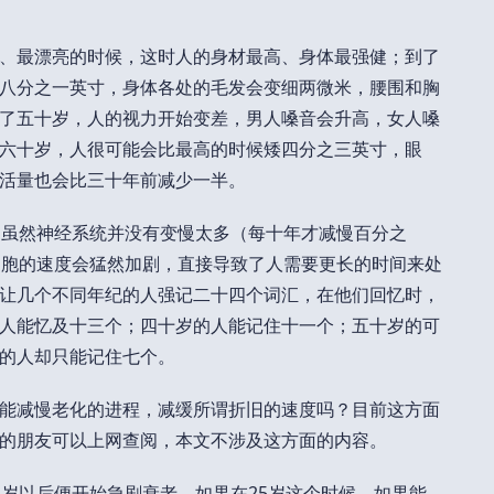
、最漂亮的时候，这时人的身材最高、身体最强健；到了
八分之一英寸，身体各处的毛发会变细两微米，腰围和胸
了五十岁，人的视力开始变差，男人嗓音会升高，女人嗓
六十岁，人很可能会比最高的时候矮四分之三英寸，眼
活量也会比三十年前减少一半。
。虽然神经系统并没有变慢太多（每十年才减慢百分之
细胞的速度会猛然加剧，直接导致了人需要更长的时间来处
让几个不同年纪的人强记二十四个词汇，在他们回忆时，
人能忆及十三个；四十岁的人能记住十一个；五十岁的可
的人却只能记住七个。
能减慢老化的进程，减缓所谓折旧的速度吗？目前这方面
的朋友可以上网查阅，本文不涉及这方面的内容。
5岁以后便开始急剧衰老。如果在25岁这个时候，如果能