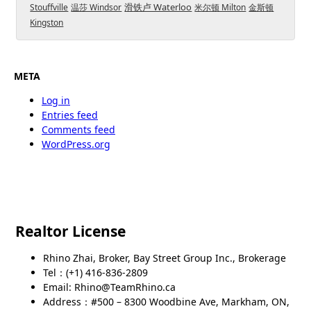
滑铁卢 Waterloo
Stouffville
温莎 Windsor
米尔顿 Milton
金斯顿
Kingston
META
Log in
Entries feed
Comments feed
WordPress.org
Realtor License
Rhino Zhai, Broker, Bay Street Group Inc., Brokerage
Tel：(+1) 416-836-2809
Email: Rhino@TeamRhino.ca
Address：#500 – 8300 Woodbine Ave, Markham, ON,