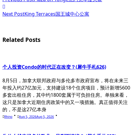
class="nav-
subtitle
Next Post
King Terraces国王城中心公寓
screen-
reader-
Related Posts
text">Page</span>
个人投资Condo的时代正在改变？(犀牛手札626)
8月5日，加拿大联邦政府与多伦多市政府宣布，将在未来三
年投入约27亿加元，支持建设18个住房项目，预计新增5600
多套出租住房，其中约1800套属于可负担住房。单独来看，
这只是加拿大近期住房政策中的又一项措施。真正值得关注
的，不是这27亿本身
Rhino
Aug 5, 2026
Aug 5, 2026