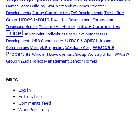
State Building Group
Homes
Stateview Homes
Streetcar
Sunny Communities
Developments
TAS Developments
The Hi-Rise
Times Group
Group
Tower Hill Development Corporation
Tribute Communities
Treasure Hill Homes
Townwood Homes
Tridel
Trinity Point
Trolleybus Urban Development
U.I.D
Urban Capital
Development
UNIQ Communities
Urbane
Westdale
Vandyk Properties
Communities
Westbank Corp
Properties
Windmill Development Group
Worsely Urban
WYVIEW
YYZed Project Management
Zancor Homes
Group
META
Log in
Entries feed
Comments feed
WordPress.org