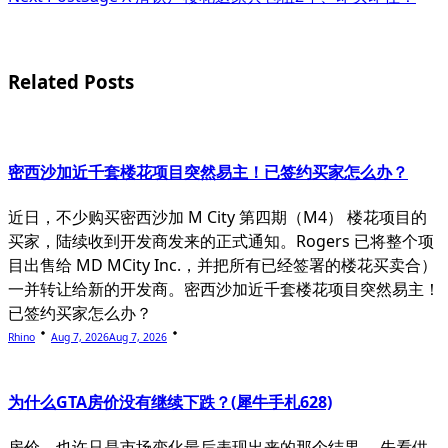
subtitle
screen-
reader-
Related Posts
text">Page</span>
密西沙加近千套楼花项目突然易主！已签约买家怎么办？
近日，不少购买密西沙加 M City 第四期（M4） 楼花项目的
买家，陆续收到开发商发来的正式通知。Rogers 已将整个项
目出售给 MD MCity Inc.，并把所有已经签署的楼花买卖合）
一并转让给新的开发商。密西沙加近千套楼花项目突然易主！
已签约买家怎么办？
Rhino
Aug 7, 2026
Aug 7, 2026
为什么GTA房价没有继续下跌？(犀牛手札628)
房价，也许只是市场变化最后表现出来的那个结果。 先看供