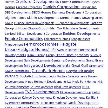
Cresford Developments
Crown Communities
Crystal
Homes
Daniels Corporation
Homes
Curated Properties
Davpart Inc.
DECO Homes
DBS Developments
Diamante Development Corporation
Distrikt Developments
Digreen Homes
Dormer Homes
Downing Street
Easton’s
Group
Dundee Kilmer Developments
E Squared Developments
Group of Hotels(Gupta Group)
Edenshaw Developments
Eden Oak
Emblem Developments
Limited
Edilcan Development Corporation
Empire Communities
Falconcrest Homes
Fengate Asset
Fernbrook Homes
Fieldgate
Management
Urban(Fieldgate Homes)
Fortress Real
Fifth Avenue Homes
Freed Developments
Developments
Fram Building Group
G Group
Development
Gala Developments
Gemterra Developments
Grand Grace
Graywood Developments
Great Gulf
Development
Greenland
GreenPark Homes
Greybrook Realty
Group（绿地集团）
Partners
Guglietti Bros. Investments
Harhay Developments
Haven
H＆
Developments
Hines
Hullmark Developments Ltd
Hyde Park Homes
W Developments
i2 Developments
Ideal Developments
iKORE
IN8 Developments
Developments
JD Development Group
Kaitlin
Corporation
Kaleido Developments
Kingdom Developments
KW4Rent
Lamb Development
Kylemore Communities
La Pue International
Lanterra Developments
Corp