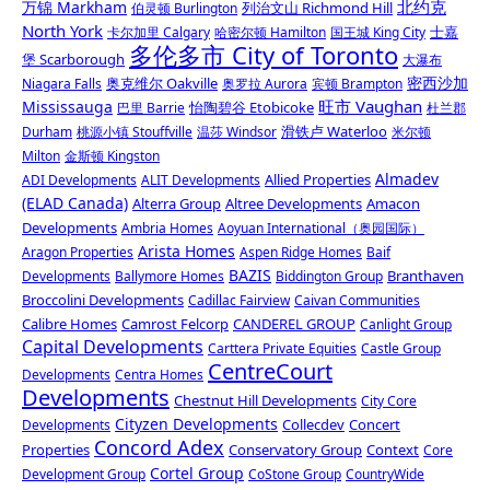
北约克
万锦 Markham
列治文山 Richmond Hill
伯灵顿 Burlington
North York
士嘉
卡尔加里 Calgary
哈密尔顿 Hamilton
国王城 King City
多伦多市 City of Toronto
堡 Scarborough
大瀑布
密西沙加
奥克维尔 Oakville
Niagara Falls
奥罗拉 Aurora
宾顿 Brampton
旺市 Vaughan
Mississauga
怡陶碧谷 Etobicoke
巴里 Barrie
杜兰郡
滑铁卢 Waterloo
Durham
桃源小镇 Stouffville
温莎 Windsor
米尔顿
Milton
金斯顿 Kingston
Almadev
Allied Properties
ADI Developments
ALIT Developments
(ELAD Canada)
Alterra Group
Altree Developments
Amacon
Developments
Ambria Homes
Aoyuan International（奥园国际）
Arista Homes
Aragon Properties
Aspen Ridge Homes
Baif
BAZIS
Branthaven
Developments
Ballymore Homes
Biddington Group
Broccolini Developments
Cadillac Fairview
Caivan Communities
Calibre Homes
Camrost Felcorp
CANDEREL GROUP
Canlight Group
Capital Developments
Carttera Private Equities
Castle Group
CentreCourt
Developments
Centra Homes
Developments
Chestnut Hill Developments
City Core
Cityzen Developments
Collecdev
Concert
Developments
Concord Adex
Properties
Conservatory Group
Context
Core
Cortel Group
Development Group
CoStone Group
CountryWide