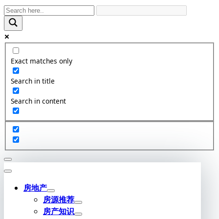
Skip
to
content
Exact matches only
Search in title
Search in content
房地产
房源推荐
房产知识