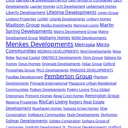
Lash Group of Companies
Latch
Laurier Homes
Developments
LCH Development
Ledgemark Homes
Lifetime Developments
Liberty Development
Limen Group
Lindvest Properties
LiUNA!
LiVante Developments
Lynbury Homes
Madison Group
Marlin
Malibu Investments
Mansouri Living
Spring Developments
Matrix Decelopment Group
Matrix
Mattamy Homes
MDM Developments
Development Group
Menkes Developments
Metropia
Minto
Communities
MIZRAHI DEVELOPMENTS
Mod Developments
Nova
Onni Group
Ridge
Nurreal Capital
ONEPIECE Developments
Options for
Opus Homes
Oxford
Homes
Originate Developments
Oskar Group
Properties Group
PACE Developments
PARADISE DEVELOPMENTS
Pemberton Group
Parallax Development
Phantom
Pinnacle International
Plazacorp Urban Residential
Developments
Communities
Poetry Living
Podium Developments
Prica Global
Remington Group
Primont Homes
Enterprises
Regal Crest Homes
RioCan Living
Rogers Real Estate
Reserve Properties
Development
Sher
Rosehaven Homes
Sequoia Grove Homes
Corporation
SigNature Communities
Skale Developments
SkyHomes
Solmar Developments
Solotex Corporation
Sorbara Group of
St. Thomas Developments
Companies
Spotlight Development
Stafford