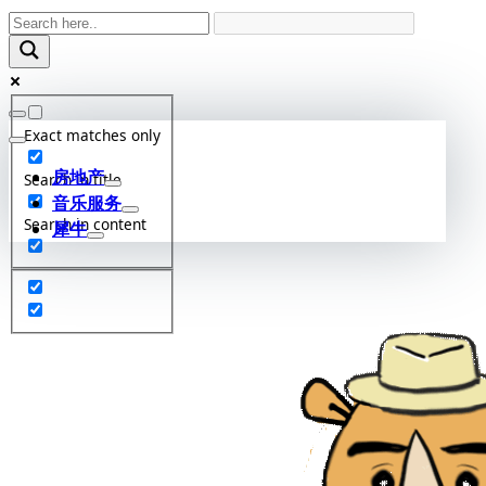
Skip
to
content
Exact matches only
房地产
Search in title
音乐服务
Search in content
犀牛