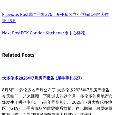
<span
Previous Post
犀牛手札376：多伦多公立小学Gift班的大作
class="nav-
业-I.S.P
subtitle
Next Post
DTK Condos Kitchener市中心楼花
screen-
reader-
text">Page</span>
Related Posts
大多伦多2026年7月房产报告 (犀牛手札627)
8月6日，多伦多地产局公布了 大多伦多2026年7月房产报告
今天咱们一起来回顾一下刚过去的这个月，多伦多的房地产市
场发生了哪些变化。与去年同期相比，2026年7月大多伦多地
区（GTA）二手房市场的供需关系趋紧。在此期间，房屋销量
略有下降，而新挂牌房源数量则大幅减少。这表明