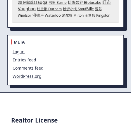
旺市
加 Mississauga
怡陶碧谷 Etobicoke
巴里 Barrie
Vaughan
杜兰郡 Durham
桃源小镇 Stouffville
温莎
滑铁卢 Waterloo
Windsor
米尔顿 Milton
金斯顿 Kingston
META
Log in
Entries feed
Comments feed
WordPress.org
Realtor License