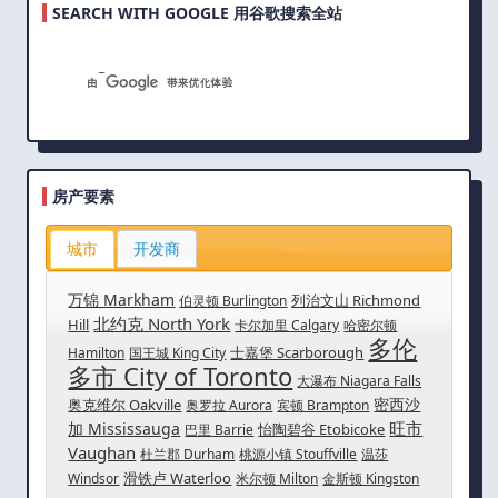
SEARCH WITH GOOGLE 用谷歌搜索全站
房产要素
城市
开发商
万锦 Markham
列治文山 Richmond
伯灵顿 Burlington
北约克 North York
Hill
卡尔加里 Calgary
哈密尔顿
多伦
士嘉堡 Scarborough
Hamilton
国王城 King City
多市 City of Toronto
大瀑布 Niagara Falls
密西沙
奥克维尔 Oakville
奥罗拉 Aurora
宾顿 Brampton
旺市
加 Mississauga
怡陶碧谷 Etobicoke
巴里 Barrie
Vaughan
杜兰郡 Durham
桃源小镇 Stouffville
温莎
滑铁卢 Waterloo
Windsor
米尔顿 Milton
金斯顿 Kingston