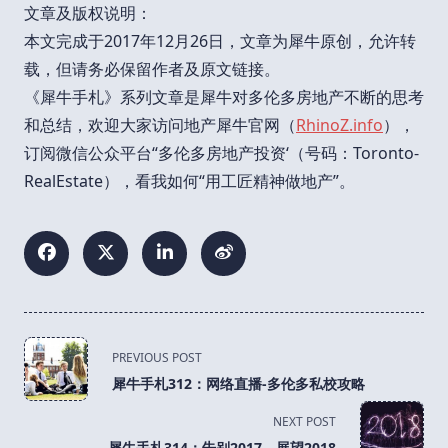
文章及版权说明：
本文完成于2017年12月26日，文章为犀牛原创，允许转
载，但请务必保留作者及原文链接。
《犀牛手札》系列文章是犀牛对多伦多房地产不断的思考
和总结，欢迎大家访问地产犀牛官网（
RhinoZ.info
），
订阅微信公众平台“多伦多房地产投资‘（号码：Toronto-
RealEstate），看我如何“用工匠精神做地产”。
<span
PREVIOUS POST
class="nav-
犀牛手札312：网络直播-多伦多私校攻略
subtitle
screen-
NEXT POST
reader-
犀牛手札314：告别2017，展望2018