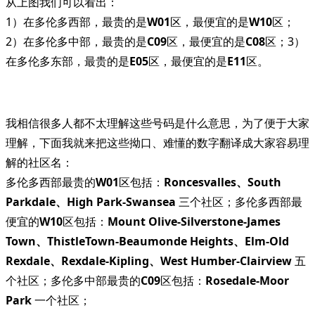
从上图我们可以看出：
1）在多伦多西部，最贵的是
W01
区，最便宜的是
W10
区；
2）在多伦多中部，最贵的是
C09
区，最便宜的是
C08
区；3）
在多伦多东部，最贵的是
E05
区，最便宜的是
E11
区。
我相信很多人都不太理解这些号码是什么意思，为了便于大家
理解，下面我就来把这些拗口、难懂的数字翻译成大家容易理
解的社区名：
多伦多西部最贵的
W01
区包括：
Roncesvalles、South
Parkdale、High Park-Swansea
三个社区；多伦多西部最
便宜的
W10
区包括：
Mount Olive-Silverstone-James
Town、ThistleTown-Beaumonde Heights、Elm-Old
Rexdale、Rexdale-Kipling、West Humber-Clairview
五
个社区；多伦多中部最贵的
C09
区包括：
Rosedale-Moor
Park
一个社区；