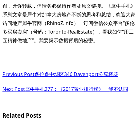
创，允许转载，但请务必保留作者及原文链接。《犀牛手札》
系列文章是犀牛对加拿大房地产不断的思考和总结，欢迎大家
访问地产犀牛官网（RhinoZ.info），订阅微信公众平台“多伦
多买房卖房‘（号码：Toronto-RealEstate），看我如何“用工
匠精神做地产”。我要揭示数据背后的秘密。
<span
Previous Post
多伦多中城区346 Davenport公寓楼花
class="nav-
subtitle
Next Post
犀牛手札277：《2017置业排行榜》，我不认同
screen-
reader-
Related Posts
text">Page</span>