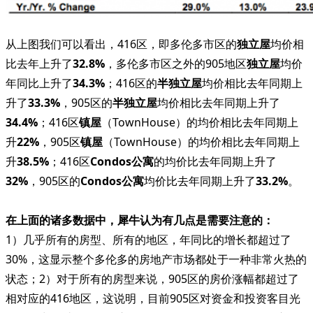
从上图我们可以看出，416区，即多伦多市区的
独立屋
均价相
比去年上升了
32.8%
，多伦多市区之外的905地区
独立屋
均价
年同比上升了
34.3%
；416区的
半独立屋
均价相比去年同期上
升了
33.3%
，905区的
半独立屋
均价相比去年同期上升了
34.4%
；416区
镇屋
（TownHouse）的均价相比去年同期上
升
22%
，905区
镇屋
（TownHouse）的均价相比去年同期上
升
38.5%
；416区
Condos公寓
的均价比去年同期上升了
32%
，905区的
Condos公寓
均价比去年同期上升了
33.2%
。
在上面的诸多数据中，犀牛认为有几点是需要注意的：
1）几乎所有的房型、所有的地区，年同比的增长都超过了
30%，这显示整个多伦多的房地产市场都处于一种非常火热的
状态；2）对于所有的房型来说，905区的房价涨幅都超过了
相对应的416地区，这说明，目前905区对资金和投资客目光