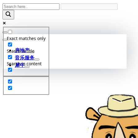
Skip
to
content
Exact matches only
房地产
Search in title
音乐服务
Search in content
犀牛