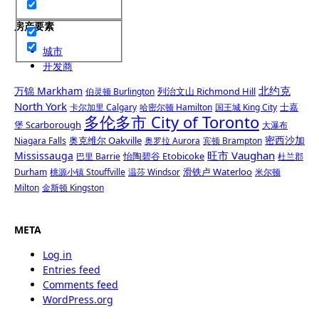
房产要素
城市
开发商
北约克
万锦 Markham
列治文山 Richmond Hill
伯灵顿 Burlington
North York
士嘉
卡尔加里 Calgary
哈密尔顿 Hamilton
国王城 King City
多伦多市 City of Toronto
堡 Scarborough
大瀑布
密西沙加
奥克维尔 Oakville
Niagara Falls
奥罗拉 Aurora
宾顿 Brampton
旺市 Vaughan
Mississauga
怡陶碧谷 Etobicoke
巴里 Barrie
杜兰郡
滑铁卢 Waterloo
Durham
桃源小镇 Stouffville
温莎 Windsor
米尔顿
Milton
金斯顿 Kingston
META
Log in
Entries feed
Comments feed
WordPress.org