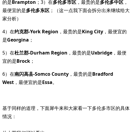
的是
Brampton
；3）在
多伦多市区
，最贵的是
多伦多中区
，
最便宜的是
多伦多东区
；（这一点我下面会拆分出来继续给大
家分析）
4）在
约克郡-York Region
，最贵的是
King City
，最便宜的
是
Georgina
；
5）在
杜兰郡-Durham Region
，最贵的是
Uxbridge
，最便
宜的是
Brock
；
6）在
南闪高县-Somco County
，最贵的是
Bradford
West
，最便宜的是
Essa
。
基于同样的道理，下面犀牛来和大家看一下多伦多市区的具体
情况：