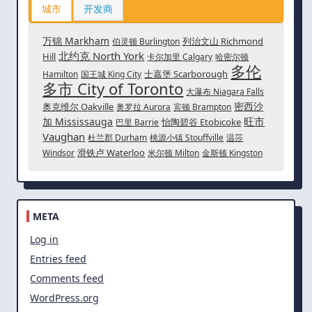
城市
开发商
万锦 Markham
列治文山 Richmond
伯灵顿 Burlington
北约克 North York
Hill
卡尔加里 Calgary
哈密尔顿
多伦
士嘉堡 Scarborough
Hamilton
国王城 King City
多市 City of Toronto
大瀑布 Niagara Falls
密西沙
奥克维尔 Oakville
奥罗拉 Aurora
宾顿 Brampton
旺市
加 Mississauga
怡陶碧谷 Etobicoke
巴里 Barrie
Vaughan
杜兰郡 Durham
桃源小镇 Stouffville
温莎
滑铁卢 Waterloo
Windsor
米尔顿 Milton
金斯顿 Kingston
META
Log in
Entries feed
Comments feed
WordPress.org