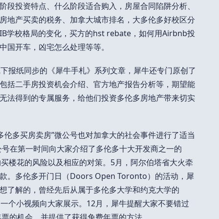
阶段投资特点、什么阶段适合购入，房屋合同陷阱分析、
房地产买卖的税务、加拿大城市排名，大多伦多好校区分
校格局的变化，买方的hst rebate，如何用Airbnb投
中国开车，凶宅怎么处理等等。
线下报纸同步的《犀牛手札》系列文章，犀牛还专门原创了
包括二手房投资机会介绍、官方地产报告分析等，期望能
无法得到的专属服务，给他们投资多伦多房地产带来切实
“多伦多买房卖房”微公号也对加拿大的社会事件进行了适当
微公号在第一时间向大家介绍了多伦多十大开发商之一的
析了购买楼花的风险以及相应的对策。5月，阿尔伯塔省大火牵
伦多开门日（Doors Open Toronto）的活动，犀
想了解的，曾经先后从属于多伦多大学和约克大学的
事后做了一个小视频向大家展示。12月，犀牛提醒大家不要错过
园年票的机会，并提供了获得免费年票的方法。