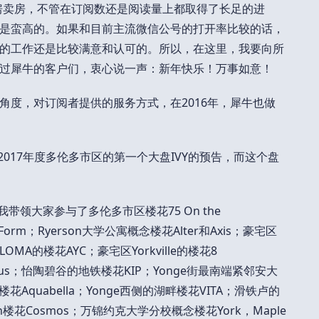
房卖房，不管在订阅数还是阅读量上都取得了长足的进
是蛮高的。如果和目前主流微信公号的打开率比较的话，
的工作还是比较满意和认可的。所以，在这里，我要向所
过犀牛的客户们，衷心说一声：新年快乐！万事如意！
角度，对订阅者提供的服务方式，在2016年，犀牛也做
对2017年度多伦多市区的第一个大盘IVY的预告，而这个盘
我带领大家参与了多伦多市区楼花75 On the
orm；Ryerson大学公寓概念楼花Alter和Axis；豪宅区
LOMA的楼花AYC；豪宅区Yorkville的楼花8
ehaus；怡陶碧谷的地铁楼花KIP；Yonge街最南端紧邻安大
楼花Aquabella；Yonge西侧的湖畔楼花VITA；滑铁卢的
wn楼花Cosmos；万锦约克大学分校概念楼花York，Maple