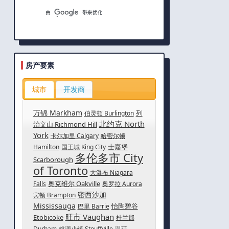
房产要素
城市
开发商
万锦 Markham
列
伯灵顿 Burlington
北约克 North
治文山 Richmond Hill
York
卡尔加里 Calgary
哈密尔顿
士嘉堡
Hamilton
国王城 King City
多伦多市 City
Scarborough
of Toronto
大瀑布 Niagara
奥克维尔 Oakville
Falls
奥罗拉 Aurora
密西沙加
宾顿 Brampton
Mississauga
怡陶碧谷
巴里 Barrie
旺市 Vaughan
Etobicoke
杜兰郡
Durham
桃源小镇 Stouffville
温莎