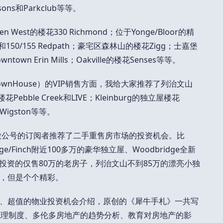
ns和Parkclub等等。
st的楼花330 Richmond；位于Yonge/Bloor的精
s和150/155 Redpath；豪宅区森林山的楼花Zigg；士嘉堡
wn Erin Mills；Oakville的楼花Senses等等。
ownHouse）的VIP销售方面，我给大家推荐了列治文山
ebble Creek和LIVE；Kleinburg的独立屋楼花
Wigston等等。
给微公号的订阅者推荐了二手重售房市场的投资机会。比
nge/Finch附近100多万的豪华独立屋、Woodbridge全新
合投资的仅售80万的老房子，列治文山不到85万的漂亮小独
，但是个个精彩。
、超值的物业投资机会介绍，原创的《犀牛手札》一共写
代理制度、多伦多房地产的趋势分析、教育对房地产的影