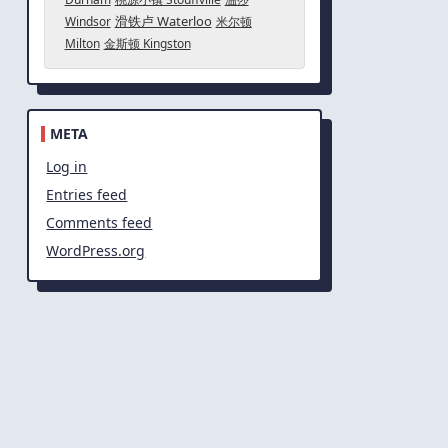
滑铁卢 Waterloo
Windsor
米尔顿
Milton
金斯顿 Kingston
META
Log in
Entries feed
Comments feed
WordPress.org