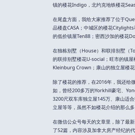
镇的楼花Indigo，北约克地铁楼花Seaso
在尾盘方面，我给大家推荐了位于Queen We
品楼盘CASA；中城区的楼花Citylight
的低价镇屋Ten88；密西沙加的楼花Downto
在独栋别墅（House）和联排别墅（T
的联排别墅楼花U-social；旺市的镇屋楼花P
Kleinburg Crown；康山的独立屋楼花
除了楼花的推荐，在2016年，我还
如，曾经200多万的Yorkhill豪宅、Yo
3200尺双车库独立屋145万、康山适
立屋等等，虽然不如楼花介绍的那么多
在微信公众号每天的文章里，除了最新
了52篇，内容涉及加拿大房产经纪的