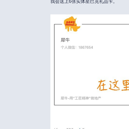
我会送上6张实体星巴克礼品卡。