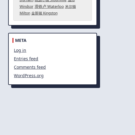
滑铁卢 Waterloo
Windsor
米尔顿
Milton
金斯顿 Kingston
META
Log in
Entries feed
Comments feed
WordPress.org