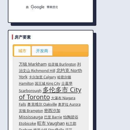
房产要素
城市
开发商
万锦 Markham
列
伯灵顿 Burlington
北约克 North
治文山 Richmond Hill
York
卡尔加里 Calgary
哈密尔顿
士嘉堡
Hamilton
国王城 King City
多伦多市 City
Scarborough
of Toronto
大瀑布 Niagara
奥克维尔 Oakville
Falls
奥罗拉 Aurora
密西沙加
宾顿 Brampton
Mississauga
怡陶碧谷
巴里 Barrie
旺市 Vaughan
Etobicoke
杜兰郡
Durham
桃源小镇 Stouffville
温莎