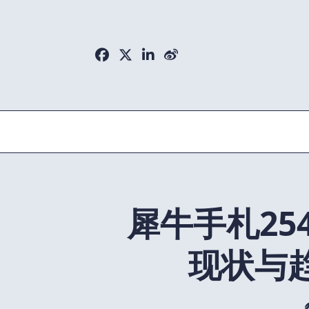
Skip
to
content
犀牛手札25
现状与趋