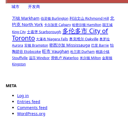
城市
开发商
北
万锦 Markham
列治文山 Richmond Hill
伯灵顿 Burlington
约克 North York
卡尔加里 Calgary
哈密尔顿 Hamilton
国王城
多伦多市 City of
士嘉堡 Scarborough
King City
Toronto
奥克维尔 Oakville
大瀑布 Niagara Falls
奥罗拉
密西沙加 Mississauga
怡
Aurora
宾顿 Brampton
巴里 Barrie
旺市 Vaughan
陶碧谷 Etobicoke
杜兰郡 Durham
桃源小镇
滑铁卢 Waterloo
Stouffville
温莎 Windsor
米尔顿 Milton
金斯顿
Kingston
META
Log in
Entries feed
Comments feed
WordPress.org