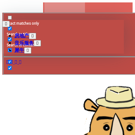
Skip
to
content
Exact matches only
Search in title
房地产
音乐服务
Search in content
犀牛