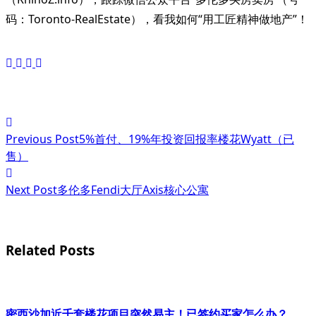
码：Toronto-RealEstate），看我如何“用工匠精神做地产”！
<span
Previous Post
5%首付、19%年投资回报率楼花Wyatt（已
class="nav-
售）
subtitle
Next Post
多伦多Fendi大厅Axis核心公寓
screen-
reader-
text">Page</span>
Related Posts
密西沙加近千套楼花项目突然易主！已签约买家怎么办？