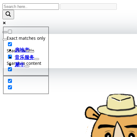
Skip
to
content
Exact matches only
房地产
Search in title
音乐服务
Search in content
犀牛