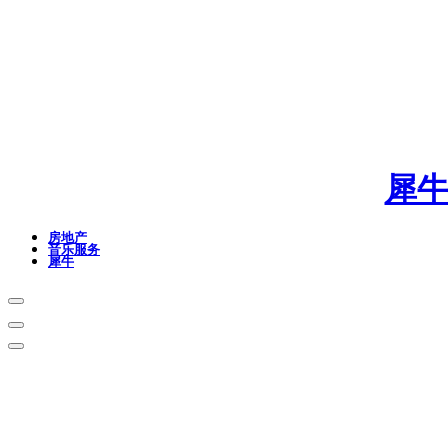
犀
房地产
音乐服务
犀牛