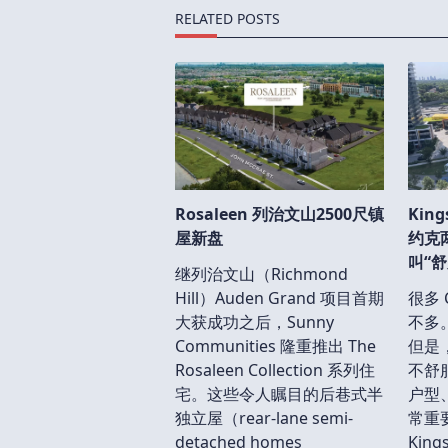
text">Page</span>
RELATED POSTS
Rosaleen 列治文山2500尺镇
King
屋新盘
约克
叫“舒
继列治文山（Richmond
Hill）Auden Grand 项目首期
很多 
大获成功之后，Sunny
不多
Communities 隆重推出 The
但是
Rosaleen Collection 系列住
不舒
宅。这些令人瞩目的后巷式半
户型
独立屋（rear-lane semi-
常重
detached homes
King