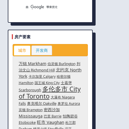
房产要素
城市
开发商
万锦 Markham
列
伯灵顿 Burlington
北约克 North
治文山 Richmond Hill
York
卡尔加里 Calgary
哈密尔顿
士嘉堡
Hamilton
国王城 King City
多伦多市 City
Scarborough
of Toronto
大瀑布 Niagara
奥克维尔 Oakville
Falls
奥罗拉 Aurora
密西沙加
宾顿 Brampton
Mississauga
怡陶碧谷
巴里 Barrie
旺市 Vaughan
Etobicoke
杜兰郡
Durham
桃源小镇 Stouffville
温莎