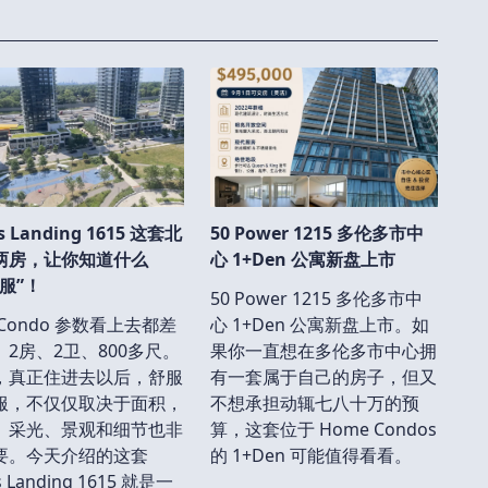
s Landing 1615 这套北
50 Power 1215 多伦多市中
两房，让你知道什么
心 1+Den 公寓新盘上市
服”！
50 Power 1215 多伦多市中
Condo 参数看上去都差
心 1+Den 公寓新盘上市。如
。2房、2卫、800多尺。
果你一直想在多伦多市中心拥
，真正住进去以后，舒服
有一套属于自己的房子，但又
服，不仅仅取决于面积，
不想承担动辄七八十万的预
、采光、景观和细节也非
算，这套位于 Home Condos
要。今天介绍的这套
的 1+Den 可能值得看看。
s Landing 1615 就是一