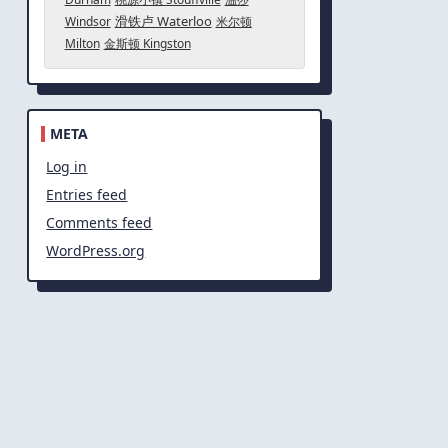
滑铁卢 Waterloo
Windsor
米尔顿
Milton
金斯顿 Kingston
META
Log in
Entries feed
Comments feed
WordPress.org