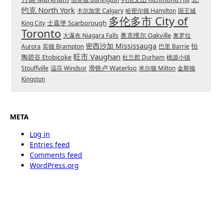
约克 North York
卡尔加里 Calgary
哈密尔顿 Hamilton
国王城
多伦多市 City of
士嘉堡 Scarborough
King City
Toronto
奥克维尔 Oakville
大瀑布 Niagara Falls
奥罗拉
密西沙加 Mississauga
怡
Aurora
宾顿 Brampton
巴里 Barrie
旺市 Vaughan
陶碧谷 Etobicoke
杜兰郡 Durham
桃源小镇
滑铁卢 Waterloo
Stouffville
温莎 Windsor
米尔顿 Milton
金斯顿
Kingston
META
Log in
Entries feed
Comments feed
WordPress.org