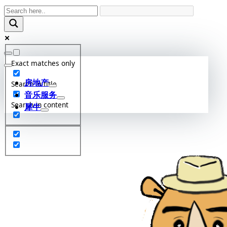
Skip
to
content
Exact matches only
房地产
Search in title
音乐服务
Search in content
犀牛