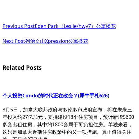
<span
Previous Post
Eden Park（Leslie/hwy7）公寓楼花
class="nav-
subtitle
Next Post
列治文山Xpression公寓楼花
screen-
reader-
Related Posts
text">Page</span>
个人投资Condo的时代正在改变？(犀牛手札626)
8月5日，加拿大联邦政府与多伦多市政府宣布，将在未来三
年投入约27亿加元，支持建设18个住房项目，预计新增5600
多套出租住房，其中约1800套属于可负担住房。单独来看，
这只是加拿大近期住房政策中的又一项措施。真正值得关注