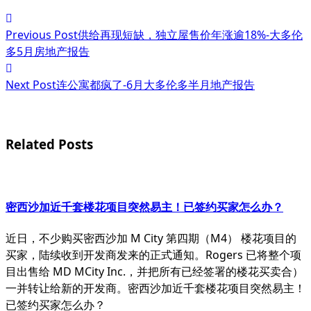
<span
Previous Post
供给再现短缺，独立屋售价年涨逾18%-大多伦
class="nav-
多5月房地产报告
subtitle
Next Post
连公寓都疯了-6月大多伦多半月地产报告
screen-
reader-
text">Page</span>
Related Posts
密西沙加近千套楼花项目突然易主！已签约买家怎么办？
近日，不少购买密西沙加 M City 第四期（M4） 楼花项目的
买家，陆续收到开发商发来的正式通知。Rogers 已将整个项
目出售给 MD MCity Inc.，并把所有已经签署的楼花买卖合）
一并转让给新的开发商。密西沙加近千套楼花项目突然易主！
已签约买家怎么办？