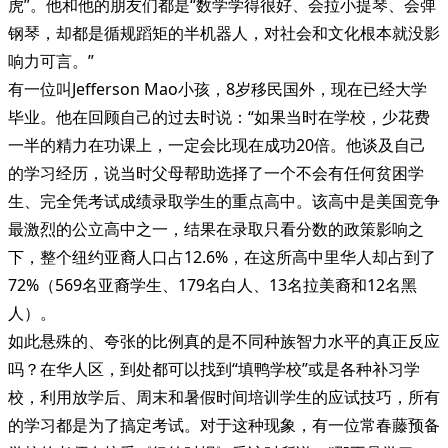
虎”。他和他的朋友们都是“数学学得很好、会拉小提琴、会弹
钢琴，却都是循规蹈矩的半机器人，对社会和文化根本就没影
响力可言。”
有一位叫Jefferson Mao小孩，8岁移民国外，现在已经大学
毕业。他在回顾自己的过去时说：“如果当时在学校，少花费
一半的精力在功课上，一定会比现在成功20倍。他谈及自己
的学习经历，说当时父母帮助选择了一个不会有任何贫困学
生、完全凭考试成绩录取学生的重点高中。该高中是美国竞争
最激烈的公立高中之一，结果在录取只看分数的政策影响之
下，整个纽约亚裔人口占12.6%，在这所高中里华人却占到了
72%（569名亚裔学生、179名白人、13名拉美裔和12名黑
人）。
如此悬殊的、夸张的比例真的是不同种族智力水平的真正反应
吗？在华人区，到处都可以找到“填鸭学校”或是各种补习学
校，利用放学后、周末和暑假时间培训学生的应试技巧，所有
的学习都是为了搞定考试。对于这种现象，有一位常春藤预备