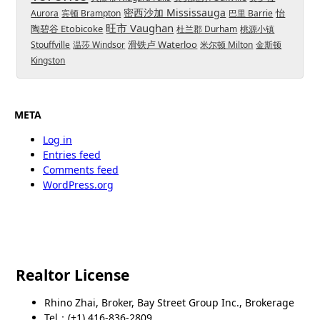
密西沙加 Mississauga
怡
Aurora
宾顿 Brampton
巴里 Barrie
旺市 Vaughan
陶碧谷 Etobicoke
杜兰郡 Durham
桃源小镇
滑铁卢 Waterloo
Stouffville
温莎 Windsor
米尔顿 Milton
金斯顿
Kingston
META
Log in
Entries feed
Comments feed
WordPress.org
Realtor License
Rhino Zhai, Broker, Bay Street Group Inc., Brokerage
Tel：(+1) 416-836-2809