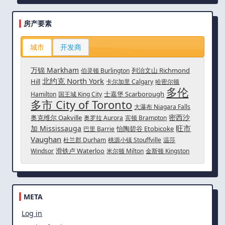
房产要素
城市
开发商
万锦 Markham
列治文山 Richmond
伯灵顿 Burlington
北约克 North York
Hill
卡尔加里 Calgary
哈密尔顿
多伦
士嘉堡 Scarborough
Hamilton
国王城 King City
多市 City of Toronto
大瀑布 Niagara Falls
密西沙
奥克维尔 Oakville
奥罗拉 Aurora
宾顿 Brampton
旺市
加 Mississauga
怡陶碧谷 Etobicoke
巴里 Barrie
Vaughan
杜兰郡 Durham
桃源小镇 Stouffville
温莎
滑铁卢 Waterloo
Windsor
米尔顿 Milton
金斯顿 Kingston
META
Log in