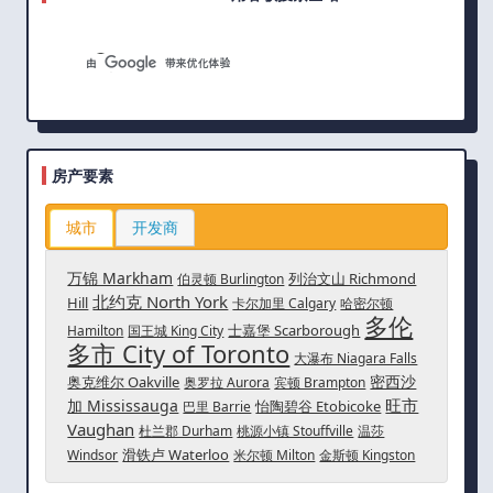
房产要素
城市
开发商
万锦 Markham
列治文山 Richmond
伯灵顿 Burlington
北约克 North York
Hill
卡尔加里 Calgary
哈密尔顿
多伦
士嘉堡 Scarborough
Hamilton
国王城 King City
多市 City of Toronto
大瀑布 Niagara Falls
密西沙
奥克维尔 Oakville
奥罗拉 Aurora
宾顿 Brampton
旺市
加 Mississauga
怡陶碧谷 Etobicoke
巴里 Barrie
Vaughan
杜兰郡 Durham
桃源小镇 Stouffville
温莎
滑铁卢 Waterloo
Windsor
米尔顿 Milton
金斯顿 Kingston