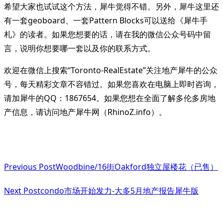
希望大家也试试这个方法，犀牛觉得不错。另外，犀牛这里还
有一套geoboard、一套Pattern Blocks可以送给《犀牛手
札》的读者。如果您想要的话，请在我的微信公众号码中留
言，说明你想要哪一套以及你的联系方式。
欢迎在微信上搜索“Toronto-RealEstate”关注地产犀牛的公众
号，每天精彩文章不容错过。如果您喜欢在电脑上即时咨询，
请加犀牛的QQ：1867654。如果您想在全面了解多伦多房地
产信息，请访问地产犀牛网（RhinoZ.info）。
<span
Previous Post
Woodbine/16街Oakford独立屋楼花（已售）
class="nav-
subtitle
Next Post
condo市场开始发力-大多5月地产报告犀牛版
screen-