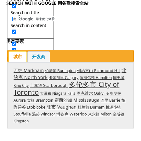
SEARCH WITH GOOGLE 用谷歌搜索全站
Search in title
Search in content
房产要素
城市
开发商
北
万锦 Markham
列治文山 Richmond Hill
伯灵顿 Burlington
约克 North York
卡尔加里 Calgary
哈密尔顿 Hamilton
国王城
多伦多市 City of
士嘉堡 Scarborough
King City
Toronto
奥克维尔 Oakville
大瀑布 Niagara Falls
奥罗拉
密西沙加 Mississauga
怡
Aurora
宾顿 Brampton
巴里 Barrie
旺市 Vaughan
陶碧谷 Etobicoke
杜兰郡 Durham
桃源小镇
滑铁卢 Waterloo
Stouffville
温莎 Windsor
米尔顿 Milton
金斯顿
Kingston