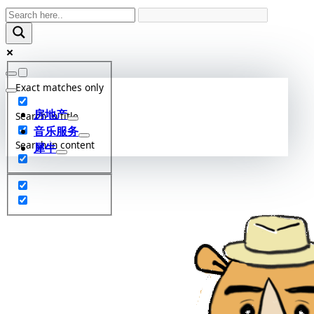
Skip
to
content
Exact matches only
房地产
Search in title
音乐服务
Search in content
犀牛