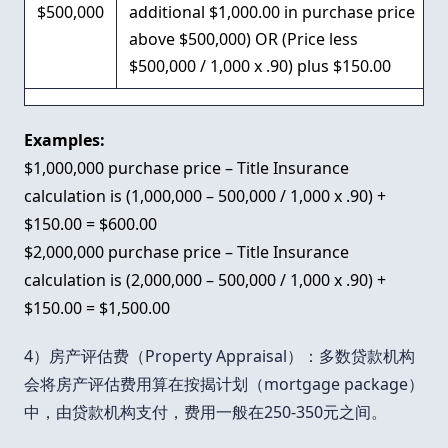
$500,000
additional $1,000.00 in purchase price
above $500,000) OR (Price less
$500,000 / 1,000 x .90) plus $150.00
Examples:
$1,000,000 purchase price – Title Insurance
calculation is (1,000,000 – 500,000 / 1,000 x .90) +
$150.00 = $600.00
$2,000,000 purchase price – Title Insurance
calculation is (2,000,000 – 500,000 / 1,000 x .90) +
$150.00 = $1,500.00
4）房产评估费（Property Appraisal）：多数贷款机构
会将房产评估费用算在按揭计划（mortgage package）
中，由贷款机构支付，费用一般在250-350元之间。