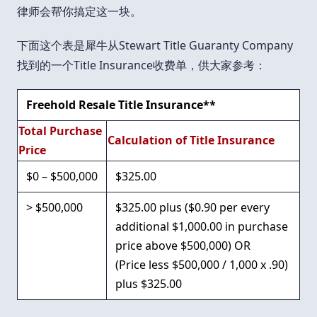
律师会帮你搞定这一块。
下面这个表是犀牛从Stewart Title Guaranty Company
找到的一个Title Insurance收费单，供大家参考：
Freehold Resale Title Insurance**
Total Purchase
Calculation of Title Insurance
Price
$0 – $500,000
$325.00
> $500,000
$325.00 plus ($0.90 per every
additional $1,000.00 in purchase
price above $500,000) OR
(Price less $500,000 / 1,000 x .90)
plus $325.00