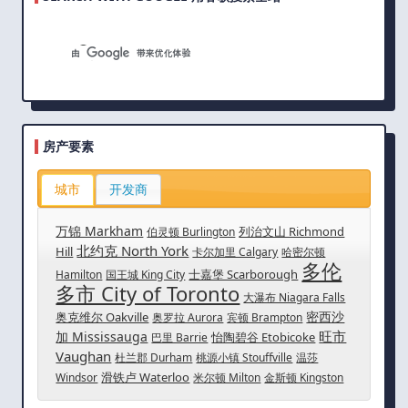
房产要素
城市
开发商
万锦 Markham
列治文山 Richmond
伯灵顿 Burlington
北约克 North York
Hill
卡尔加里 Calgary
哈密尔顿
多伦
士嘉堡 Scarborough
Hamilton
国王城 King City
多市 City of Toronto
大瀑布 Niagara Falls
密西沙
奥克维尔 Oakville
奥罗拉 Aurora
宾顿 Brampton
旺市
加 Mississauga
怡陶碧谷 Etobicoke
巴里 Barrie
Vaughan
杜兰郡 Durham
桃源小镇 Stouffville
温莎
滑铁卢 Waterloo
Windsor
米尔顿 Milton
金斯顿 Kingston