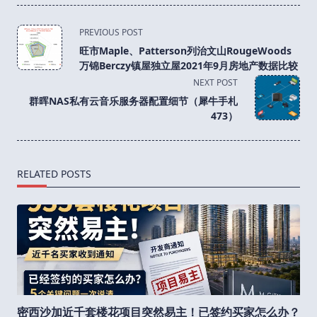
<span
PREVIOUS POST
class="nav-
旺市Maple、Patterson列治文山RougeWoods
subtitle
万锦Berczy镇屋独立屋2021年9月房地产数据比较
screen-
NEXT POST
reader-
群晖NAS私有云音乐服务器配置细节（犀牛手札
text">Page</span>
473）
RELATED POSTS
密西沙加近千套楼花项目突然易主！已签约买家怎么办？