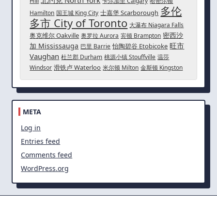
北约克 North York
Hill
卡尔加里 Calgary
哈密尔顿
多伦
士嘉堡 Scarborough
Hamilton
国王城 King City
多市 City of Toronto
大瀑布 Niagara Falls
密西沙
奥克维尔 Oakville
奥罗拉 Aurora
宾顿 Brampton
旺市
加 Mississauga
怡陶碧谷 Etobicoke
巴里 Barrie
Vaughan
杜兰郡 Durham
桃源小镇 Stouffville
温莎
滑铁卢 Waterloo
Windsor
米尔顿 Milton
金斯顿 Kingston
META
Log in
Entries feed
Comments feed
WordPress.org