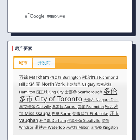
房产要素
城市
开发商
万锦 Markham
列治文山 Richmond
伯灵顿 Burlington
北约克 North York
Hill
卡尔加里 Calgary
哈密尔顿
多伦
士嘉堡 Scarborough
Hamilton
国王城 King City
多市 City of Toronto
大瀑布 Niagara Falls
密西沙
奥克维尔 Oakville
奥罗拉 Aurora
宾顿 Brampton
旺市
加 Mississauga
怡陶碧谷 Etobicoke
巴里 Barrie
Vaughan
杜兰郡 Durham
桃源小镇 Stouffville
温莎
滑铁卢 Waterloo
Windsor
米尔顿 Milton
金斯顿 Kingston