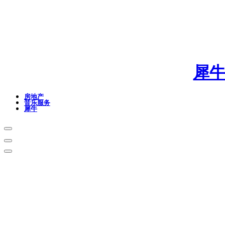
犀
房地产
音乐服务
犀牛