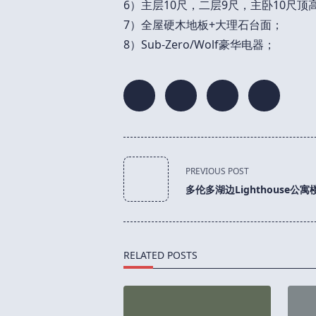
6）主层10尺，二层9尺，主卧10尺顶
7）全屋硬木地板+大理石台面；
8）
Sub-Zero/Wolf
豪华电器；
<span
PREVIOUS POST
class="nav-
多伦多湖边Lighthouse公寓
subtitle
screen-
reader-
text">Page</span>
RELATED POSTS