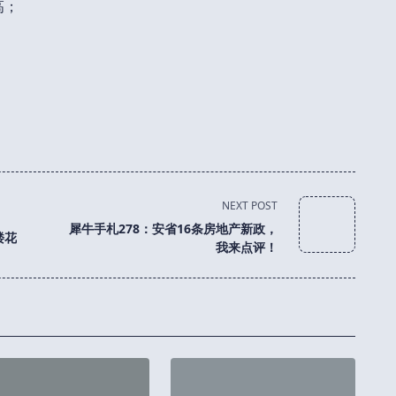
高；
NEXT POST
犀牛手札278：安省16条房地产新政，
楼花
我来点评！