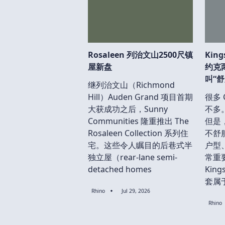
Rosaleen 列治文山2500尺镇
King
屋新盘
约克
叫“舒
继列治文山（Richmond
Hill）Auden Grand 项目首期
很多 
大获成功之后，Sunny
不多
Communities 隆重推出 The
但是
Rosaleen Collection 系列住
不舒
宅。这些令人瞩目的后巷式半
户型
独立屋（rear-lane semi-
常重
detached homes
King
套属
Rhino
Jul 29, 2026
Rhino