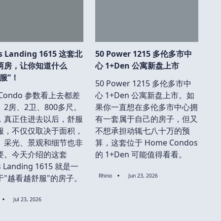
s Landing 1615 这套北
50 Power 1215 多伦多市中
两房，让你知道什么
心 1+Den 公寓新盘上市
服”！
50 Power 1215 多伦多市中
Condo 参数看上去都差
心 1+Den 公寓新盘上市。如
。2房、2卫、800多尺。
果你一直想在多伦多市中心拥
，真正住进去以后，舒服
有一套属于自己的房子，但又
服，不仅仅取决于面积，
不想承担动辄七八十万的预
、采光、景观和细节也非
算，这套位于 Home Condos
要。今天介绍的这套
的 1+Den 可能值得看看。
s Landing 1615 就是一
Rhino
Jun 23, 2026
于"越看越舒服"的房子。
Jul 23, 2026