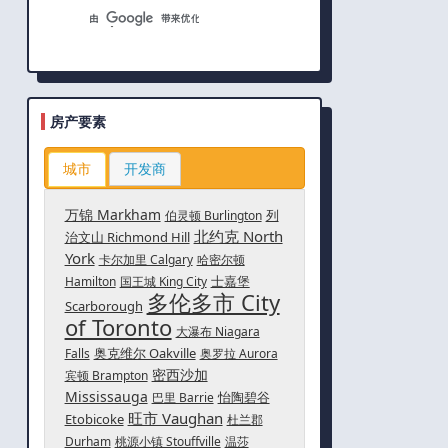
房产要素
城市
开发商
万锦 Markham
列
伯灵顿 Burlington
北约克 North
治文山 Richmond Hill
York
卡尔加里 Calgary
哈密尔顿
士嘉堡
Hamilton
国王城 King City
多伦多市 City
Scarborough
of Toronto
大瀑布 Niagara
奥克维尔 Oakville
Falls
奥罗拉 Aurora
密西沙加
宾顿 Brampton
Mississauga
怡陶碧谷
巴里 Barrie
旺市 Vaughan
Etobicoke
杜兰郡
Durham
桃源小镇 Stouffville
温莎