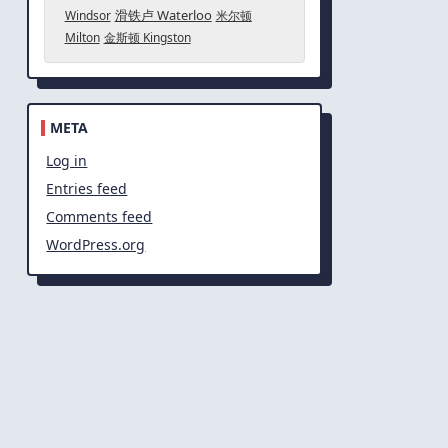
滑铁卢 Waterloo
Windsor
米尔顿
Milton
金斯顿 Kingston
META
Log in
Entries feed
Comments feed
WordPress.org